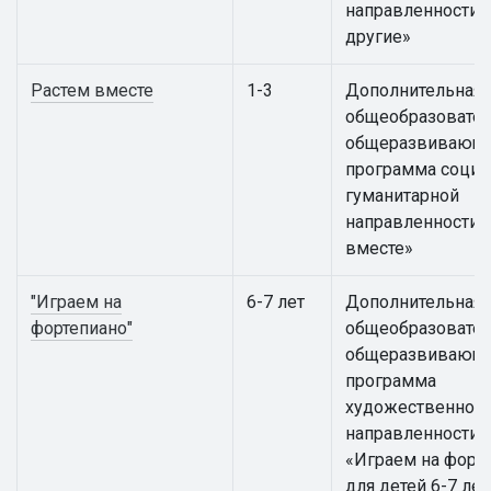
направленности «
другие»
Растем вместе
1-3
Дополнительная
общеобразовател
общеразвивающ
программа социа
гуманитарной
направленности 
вместе»
"Играем на
6-7 лет
Дополнительная
фортепиано"
общеобразовател
общеразвивающ
программа
художественной
направленности
«Играем на форт
для детей 6-7 лет 