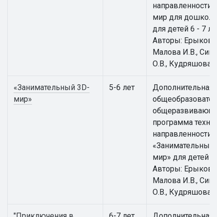
направленности 
мир для дошкол
для детей 6 - 7 ле
Авторы: Ерыкова 
Малова И.В., Сим
О.В., Кудряшова И
«Занимательный 3D-
5-6 лет
Дополнительная
мир»
общеобразовател
общеразвивающ
программа техни
направленности
«Занимательный 
мир» для детей 5 -
Авторы: Ерыкова 
Малова И.В., Сим
О.В., Кудряшова И
"Приключения в
6-7 лет
Дополнительная