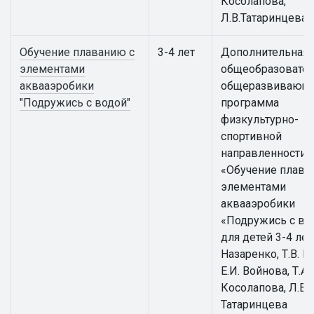
Косолапова,
Л.В.Татаринцева
Обучение плаванию с
3-4 лет
Дополнительная
элементами
общеобразовател
аквааэробики
общеразвивающ
"Подружись с водой"
программа
физкультурно-
спортивной
направленности
«Обучение плава
элементами
аквааэробики
«Подружись с во
для детей 3-4 лет 
Назаренко, Т.В. К
Е.И. Войнова, Т.А.
Косолапова, Л.В.
Татаринцева