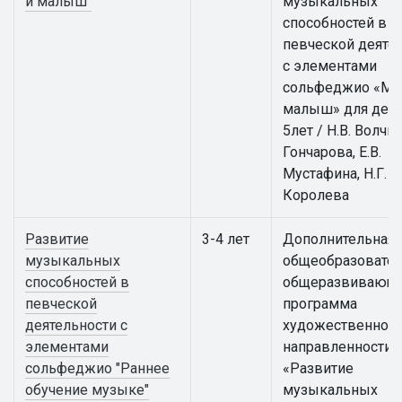
и малыш"
музыкальных
способностей в
певческой деяте
с элементами
сольфеджио «Му
малыш» для дете
5лет / Н.В. Волчко
Гончарова, Е.В.
Мустафина, Н.Г.
Королева
Развитие
3-4 лет
Дополнительная
музыкальных
общеобразовател
способностей в
общеразвивающ
певческой
программа
деятельности с
художественной
элементами
направленности
сольфеджио "Раннее
«Развитие
обучение музыке"
музыкальных