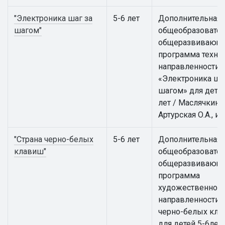
"Электроника шаг за
5-6 лет
Дополнительная
шагом"
общеобразовател
общеразвивающ
программа техни
направленности
«Электроника ша
шагом» для детей
лет / Маслячкина 
Артурская О.А., и 
"Страна черно-белых
5-6 лет
Дополнительная
клавиш"
общеобразовател
общеразвивающ
программа
художественной
направленности 
черно-белых кл
для детей 5-6лет /