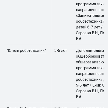
программа техни
направленности
«Занимательная
робототехника» д
детей 6-7 лет / Ен
Сараева В.Н., По
Е.А.
"Юный робототехник"
5-6 лет
Дополнительная
общеобразовател
общеразвивающ
программа техни
направленности
робототехник» дл
5-6 лет / Еник О.А.
Сараева В.Н., По
Е.А.