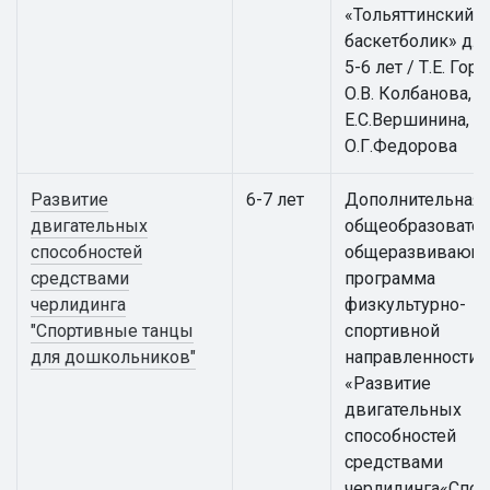
«Тольяттинский
баскетболик» для
5-6 лет / Т.Е. Гор
О.В. Колбанова,
Е.С.Вершинина,
О.Г.Федорова
Развитие
6-7 лет
Дополнительная
двигательных
общеобразовател
способностей
общеразвивающ
средствами
программа
черлидинга
физкультурно-
"Спортивные танцы
спортивной
для дошкольников"
направленности
«Развитие
двигательных
способностей
средствами
черлидинга«Спо