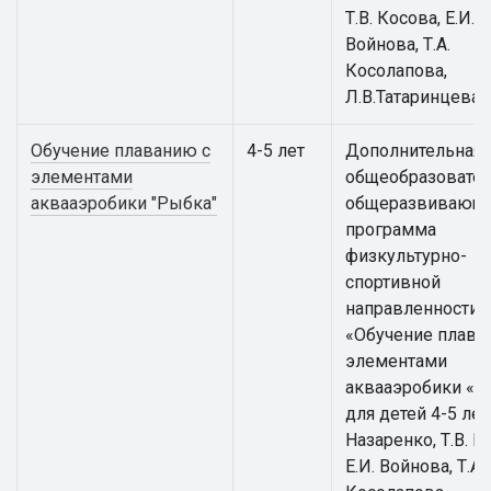
Т.В. Косова, Е.И.
Войнова, Т.А.
Косолапова,
Л.В.Татаринцева
Обучение плаванию с
4-5 лет
Дополнительная
элементами
общеобразовател
аквааэробики "Рыбка"
общеразвивающ
программа
физкультурно-
спортивной
направленности
«Обучение плава
элементами
аквааэробики «Р
для детей 4-5 лет 
Назаренко, Т.В. К
Е.И. Войнова, Т.А.