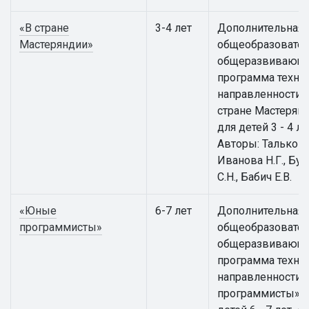
«В стране
3-4 лет
Дополнительная
Мастеряндии»
общеобразовател
общеразвивающ
программа техни
направленности 
стране Мастерян
для детей 3 - 4 ле
Авторы: Талькова 
Иванова Н.Г., Бут
С.Н., Бабич Е.В.
«Юные
6-7 лет
Дополнительная
программисты»
общеобразовател
общеразвивающ
программа техни
направленности
программисты» 