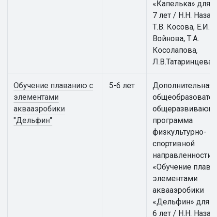
«Капелька» для д
7 лет / Н.Н. Назар
Т.В. Косова, Е.И.
Войнова, Т.А.
Косолапова,
Л.В.Татаринцева
Обучение плаванию с
5-6 лет
Дополнительная
элементами
общеобразовател
аквааэробики
общеразвивающ
"Дельфин"
программа
физкультурно-
спортивной
направленности
«Обучение плава
элементами
аквааэробики
«Дельфин» для д
6 лет / Н.Н. Назар