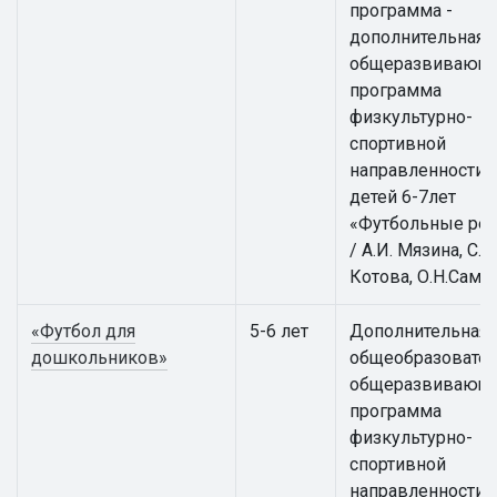
программа -
дополнительная
общеразвивающ
программа
физкультурно-
спортивной
направленности 
детей 6-7лет
«Футбольные ре
/ А.И. Мязина, С.А.
Котова, О.Н.Само
«Футбол для
5-6 лет
Дополнительная
дошкольников»
общеобразовател
общеразвивающ
программа
физкультурно-
спортивной
направленности 