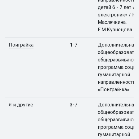
детей 6 - 7 лет 
электроник» / Р.В
Маслячкина,
Е.М.Кузнецова
Поиграйка
1-7
Дополнительная
общеобразовател
общеразвивающ
программа социа
гуманитарной
направленности
«Поиграй-ка»
Я и другие
3-7
Дополнительная
общеобразовател
общеразвивающ
программа социа
гуманитарной