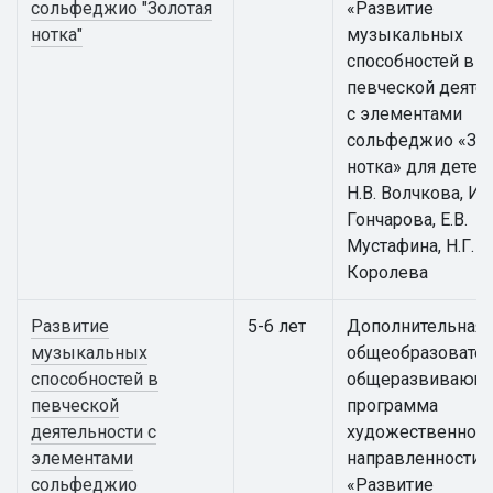
сольфеджио "Золотая
«Развитие
нотка"
музыкальных
способностей в
певческой деяте
с элементами
сольфеджио «Зол
нотка» для детей
Н.В. Волчкова, И.Г
Гончарова, Е.В.
Мустафина, Н.Г.
Королева
Развитие
5-6 лет
Дополнительная
музыкальных
общеобразовател
способностей в
общеразвивающ
певческой
программа
деятельности с
художественной
элементами
направленности
сольфеджио
«Развитие