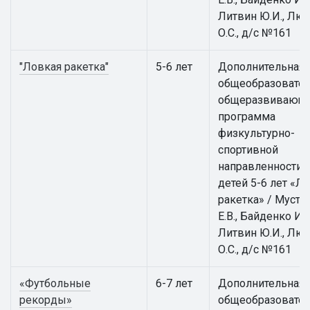
Литвин Ю.И., Лю
О.С., д/с №161
"Ловкая ракетка"
5-6 лет
Дополнительная
общеобразовател
общеразвивающ
программа
физкультурно-
спортивной
направленности 
детей 5-6 лет «Л
ракетка» / Муста
Е.В., Байденко И.В
Литвин Ю.И., Лю
О.С., д/с №161
«Футбольные
6-7 лет
Дополнительная
рекорды»
общеобразовател