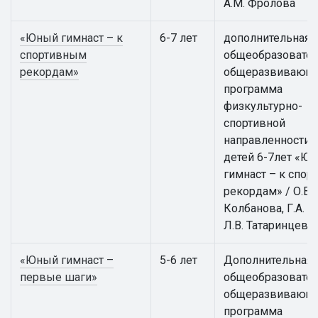
А.М. Фролова
«Юный гимнаст – к
6-7 лет
дополнительная
спортивным
общеобразовател
рекордам»
общеразвивающ
программа
физкультурно-
спортивной
направленности 
детей 6-7лет «Ю
гимнаст – к спо
рекордам» / О.В.
Колбанова, Г.А. А
Л.В. Татаринцева
«Юный гимнаст –
5-6 лет
Дополнительная
первые шаги»
общеобразовател
общеразвивающ
программа