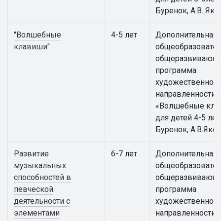
Буренок, А.В. Яко
"Волшебные
4-5 лет
Дополнительная
клавиши"
общеобразовател
общеразвивающ
программа
художественной
направленности
«Волшебные кла
для детей 4-5 лет 
Буренок, А.В.Яко
Развитие
6-7 лет
Дополнительная
музыкальных
общеобразовател
способностей в
общеразвивающ
певческой
программа
деятельности с
художественной
элементами
направленности