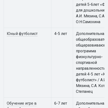
детей 5-6лет «Фу
для дошкольнико
А.И. Мязина, С.А. 
О.Н.Самохина
Юный футболист
4-5 лет
Дополнительная
общеобразовател
общеразвивающ
программа
физкультурно-
спортивной
направленности 
детей 4-5 лет «
футболист» / А.И.
Мязина, С.А. Котов
Степанец
Обучение игре в
6-7 лет
Дополнительная