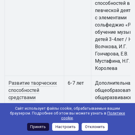
способностей в
певческой деяте
с элементами
сольфеджио «Ра
обучение музыке
детей 3-4лет / Н.В
Волчкова, И.Г.
Гончарова, Е.В.
Мустафина, Н.Г.
Королева
Развитие творческих
6-7 лет
Дополнительная
способностей
общеобразовател
средствами
общеразвивающ
театрального
программа
Сайт использует файлы cookie, обрабатываемые вашим
искусства "Театр
художественной
браузером. Подробнее об этом вы можете узнать в
Политике
cookie
.
юного зрителя"
направленности
«Развитие творч
Принять
Настроить
Отклонить
способностей