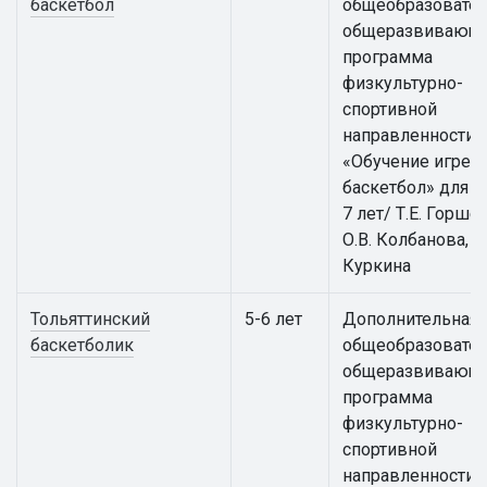
баскетбол
общеобразовател
общеразвивающ
программа
физкультурно-
спортивной
направленности
«Обучение игре в
баскетбол» для д
7 лет/ Т.Е. Горше
О.В. Колбанова, Е.
Куркина
Тольяттинский
5-6 лет
Дополнительная
баскетболик
общеобразовател
общеразвивающ
программа
физкультурно-
спортивной
направленности