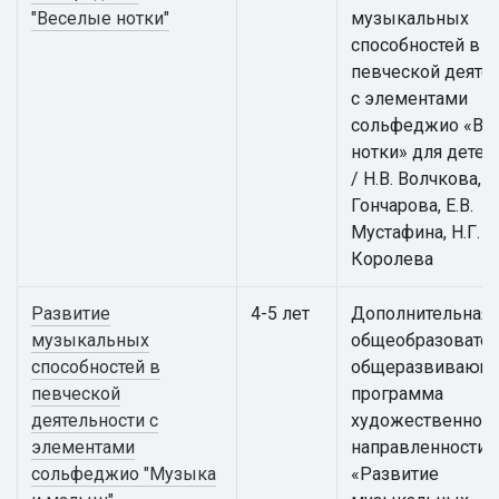
"Веселые нотки"
музыкальных
способностей в
певческой деяте
с элементами
сольфеджио «Ве
нотки» для детей
/ Н.В. Волчкова, И
Гончарова, Е.В.
Мустафина, Н.Г.
Королева
Развитие
4-5 лет
Дополнительная
музыкальных
общеобразовател
способностей в
общеразвивающ
певческой
программа
деятельности с
художественной
элементами
направленности
сольфеджио "Музыка
«Развитие