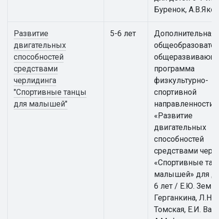
Буренок, А.В.Яко
Развитие
5-6 лет
Дополнительная
двигательных
общеобразовател
способностей
общеразвивающ
средствами
программа
черлидинга
физкультурно-
"Спортивные танцы
спортивной
для малышей"
направленности
«Развитие
двигательных
способностей
средствами черл
«Спортивные тан
малышей» для де
6 лет / Е.Ю. Земцо
Герганкина, Л.Н.
Томская, Е.И. Вай