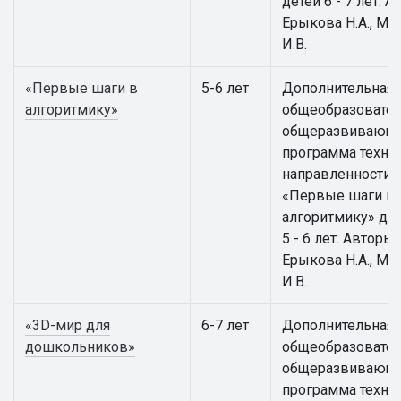
детей 6 - 7 лет. А
Ерыкова Н.А., Ма
И.В.
«Первые шаги в
5-6 лет
Дополнительная
алгоритмику»
общеобразовател
общеразвивающ
программа техни
направленности
«Первые шаги в
алгоритмику» для
5 - 6 лет. Авторы:
Ерыкова Н.А., Ма
И.В.
«3D-мир для
6-7 лет
Дополнительная
дошкольников»
общеобразовател
общеразвивающ
программа техни