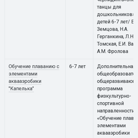
танцы для
дошкольников» 
детей 6-7 лет/ Е.
Земцова, Н.А.
Герганкина, Л.Н.
Томская, Е.И. Вай
А.М. Фролова
Обучение плаванию с
6-7 лет
Дополнительная
элементами
общеобразовател
аквааэробики
общеразвивающ
"Капелька"
программа
физкультурно-
спортивной
направленности
«Обучение плава
элементами
аквааэробики