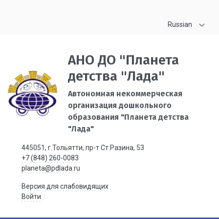
Russian
АНО ДО "Планета
детства "Лада"
Автономная некоммерческая
организация дошкольного
образования "Планета детства
"Лада"
445051, г.Тольятти, пр-т Ст.Разина, 53
+7 (848) 260-0083
planeta@pdlada.ru
Версия для слабовидящих
Войти