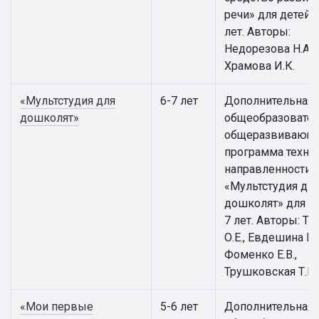
речи» для детей 5
лет. Авторы:
Недорезова Н.А.,
Храмова И.К.
«Мультстудия для
6-7 лет
Дополнительная
дошколят»
общеобразовател
общеразвивающ
программа техни
направленности
«Мультстудия дл
дошколят» для де
7 лет. Авторы: Т
О.Е., Евдешина М.
Фоменко Е.В.,
Трушковская Т.Е.
«Мои первые
5-6 лет
Дополнительная