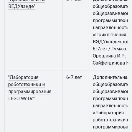
ВЕДУлэнде"
общеобразовател
общеразвивающ
программа техни
направленности
«Приключения в
ВЭДУлэнде» для 
6-7лет / Тумакова 
Орешкина И.Р.,
Сайфетдинова К.
"Лаборатория
6-7 лет
Дополнительная
робототехники и
общеобразовател
программирования
общеразвивающ
LEGO WeDo"
программа техни
направленности
«Лаборатория
робототехники и
программирован