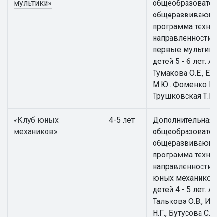
мультики»
общеобразовател
общеразвивающ
программа техни
направленности 
первые мультики
детей 5 - 6 лет. А
Тумакова О.Е., Е
М.Ю., Фоменко Е.В
Трушковская Т.Е.
«Клуб юных
4-5 лет
Дополнительная
механиков»
общеобразовател
общеразвивающ
программа техни
направленности 
юных механиков
детей 4 - 5 лет. А
Талькова О.В., И
Н.Г., Бутусова С.Н.