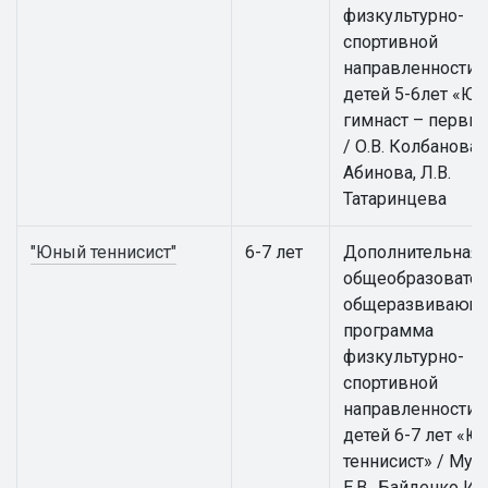
физкультурно-
спортивной
направленности 
детей 5-6лет «Ю
гимнаст – первы
/ О.В. Колбанова, 
Абинова, Л.В.
Татаринцева
"Юный теннисист"
6-7 лет
Дополнительная
общеобразовател
общеразвивающ
программа
физкультурно-
спортивной
направленности 
детей 6-7 лет «
теннисист» / Мус
Е.В., Байденко И.В