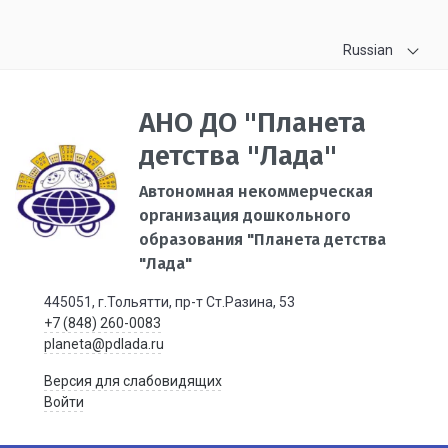
Russian
АНО ДО "Планета
детства "Лада"
Автономная некоммерческая
организация дошкольного
образования "Планета детства
"Лада"
445051, г.Тольятти, пр-т Ст.Разина, 53
+7 (848) 260-0083
planeta@pdlada.ru
Версия для слабовидящих
Войти