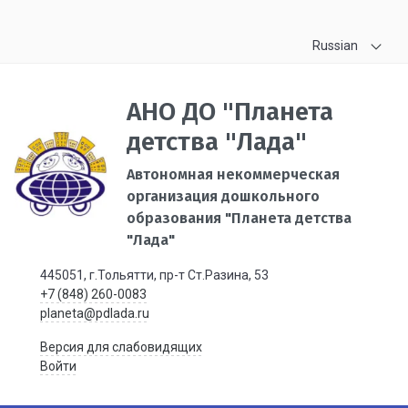
Russian
АНО ДО "Планета
детства "Лада"
Автономная некоммерческая
организация дошкольного
образования "Планета детства
"Лада"
445051, г.Тольятти, пр-т Ст.Разина, 53
+7 (848) 260-0083
planeta@pdlada.ru
Версия для слабовидящих
Войти