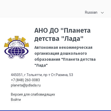
Russian
АНО ДО "Планета
детства "Лада"
Автономная некоммерческая
организация дошкольного
образования "Планета детства
"Лада"
445051, г.Тольятти, пр-т Ст.Разина, 53
+7 (848) 260-0083
planeta@pdlada.ru
Версия для слабовидящих
Войти