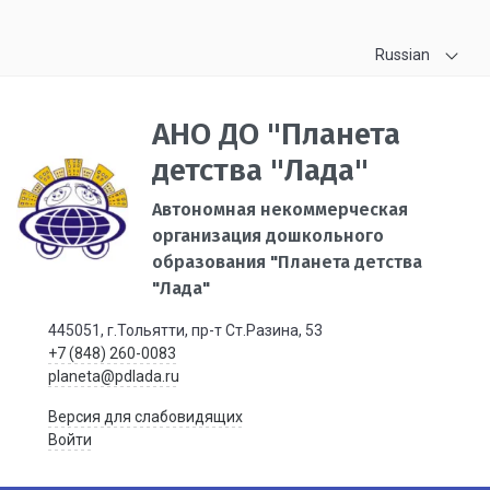
Russian
АНО ДО "Планета
детства "Лада"
Автономная некоммерческая
организация дошкольного
образования "Планета детства
"Лада"
445051, г.Тольятти, пр-т Ст.Разина, 53
+7 (848) 260-0083
planeta@pdlada.ru
Версия для слабовидящих
Войти