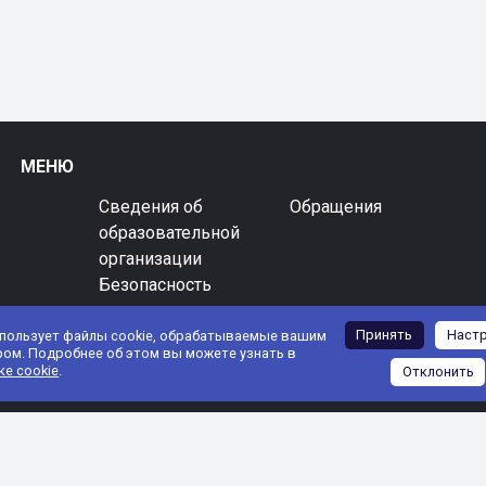
МЕНЮ
Сведения об
Обращения
образовательной
организации
Безопасность
Принять
Наст
спользует файлы cookie, обрабатываемые вашим
ром. Подробнее об этом вы можете узнать в
ке cookie
.
Отклонить