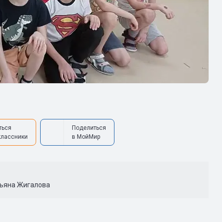
ться
Поделиться
классники
в МойМир
тьяна Жигалова