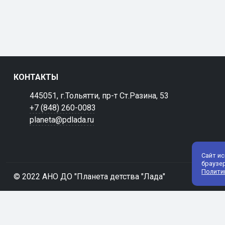
КОНТАКТЫ
445051, г.Тольятти, пр-т Ст.Разина, 53
+7 (848) 260-0083
planeta@pdlada.ru
Сайт и
браузе
Полити
© 2022 АНО ДО "Планета детства "Лада"