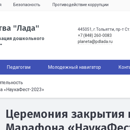
я
Безопасность
Противодействие коррупции
тва "Лада"
445051, г.Тольятти, пр-т Ст
+7 (848) 260-0083
зация дошкольного
planeta@pdlada.ru
"
Педагогам
Молодежный навигатор
Конт
тельность
а «НаукаФест-2023»
Церемония закрытия 
Марафона «НаукаФес