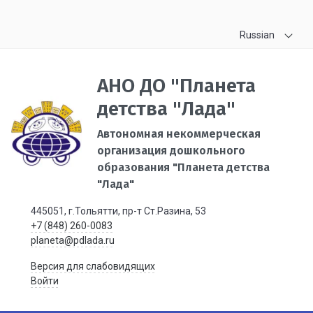
Russian
АНО ДО "Планета
детства "Лада"
Автономная некоммерческая
организация дошкольного
образования "Планета детства
"Лада"
445051, г.Тольятти, пр-т Ст.Разина, 53
+7 (848) 260-0083
planeta@pdlada.ru
Версия для слабовидящих
Войти