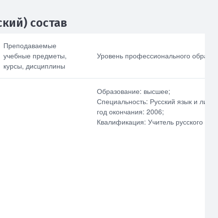
кий) состав
Преподаваемые 
Повышение
Номер детского
квалификации за
сада
учебные предметы, 
Уровень профессионального образов
последние 3 года
курсы, дисциплины
Наименование
Профессиональна
общеобразователь
Образование: высшее;
я переподготовка
ной программы
Специальность: Русский язык и литер
год окончания: 2006;
Опыт работы в
профессиональной
Квалификация: Учитель русского язы
сфере
Выбрать все
Отменить все