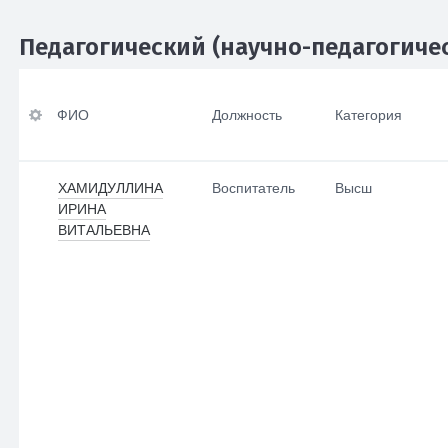
Педагогический (научно-педагогичес
Уровень
ФИО
профессиональног
ФИО
Должность
Категория
о образования
Должность
(направление,
квалификация)
Категория
ХАМИДУЛЛИНА
Воспитатель
Высш
ИРИНА
Ученая степень
Преподаваемые
ВИТАЛЬЕВНА
учебные предметы,
Ученое звание
курсы, дисциплины
По умолчанию