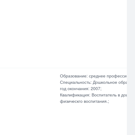
Образование: среднее профессиона
Специальность: Дошкольное образов
год окончания: 2007;
Квалификация: Воспитатель в дошко
физическго воспитания.;