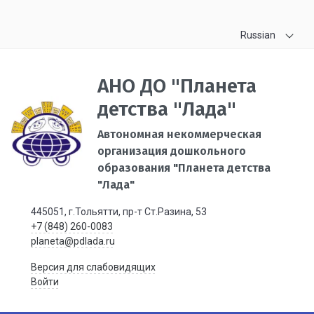
Russian
АНО ДО "Планета
детства "Лада"
Автономная некоммерческая
организация дошкольного
образования "Планета детства
"Лада"
445051, г.Тольятти, пр-т Ст.Разина, 53
+7 (848) 260-0083
planeta@pdlada.ru
Версия для слабовидящих
Войти