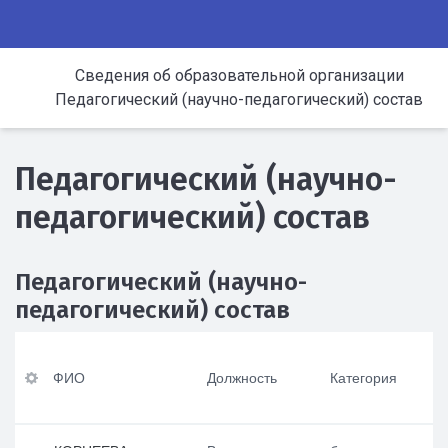
Сведения об образовательной организации
Педагогический (научно-педагогический) состав
Педагогический (научно-
педагогический) состав
Педагогический (научно-
педагогический) состав
ФИ
Ур
По
Оп
О
ов
вы
ыт
ФИО
Должность
Категория
ен
ше
ра
ь
ни
бот
До
пр
е
ы в
лж