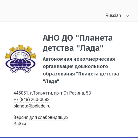
Russian
АНО ДО "Планета
детства "Лада"
Автономная некоммерческая
организация дошкольного
образования "Планета детства
"Лада"
445051, г.Тольятти, пр-т Ст.Разина, 53
+7 (848) 260-0083
planeta@pdlada.ru
Версия для слабовидящих
Войти