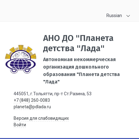
Russian
АНО ДО "Планета
детства "Лада"
Автономная некоммерческая
организация дошкольного
образования "Планета детства
"Лада"
445051, г.Тольятти, пр-т Ст.Разина, 53
+7 (848) 260-0083
planeta@pdlada.ru
Версия для слабовидящих
Войти