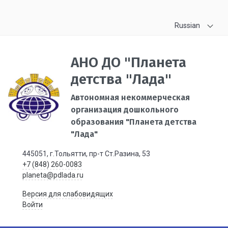
Russian
АНО ДО "Планета
детства "Лада"
Автономная некоммерческая
организация дошкольного
образования "Планета детства
"Лада"
445051, г.Тольятти, пр-т Ст.Разина, 53
+7 (848) 260-0083
planeta@pdlada.ru
Версия для слабовидящих
Войти