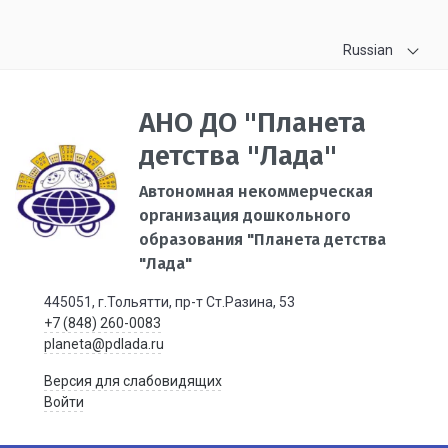
Russian
АНО ДО "Планета
детства "Лада"
Автономная некоммерческая
организация дошкольного
образования "Планета детства
"Лада"
445051, г.Тольятти, пр-т Ст.Разина, 53
+7 (848) 260-0083
planeta@pdlada.ru
Версия для слабовидящих
Войти