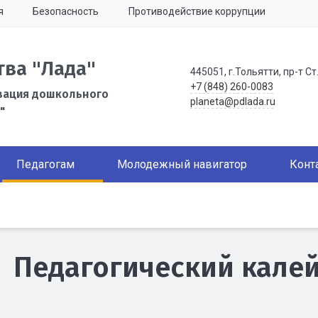
я
Безопасность
Противодействие коррупции
тва "Лада"
445051, г.Тольятти, пр-т Ст
+7 (848) 260-0083
зация дошкольного
planeta@pdlada.ru
"
Педагогам
Молодежный навигатор
Конт
Педагогический кале