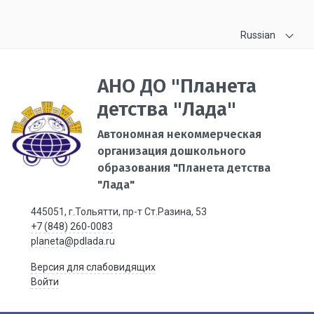
Russian
АНО ДО "Планета
детства "Лада"
Автономная некоммерческая
организация дошкольного
образования "Планета детства
"Лада"
445051, г.Тольятти, пр-т Ст.Разина, 53
+7 (848) 260-0083
planeta@pdlada.ru
Версия для слабовидящих
Войти