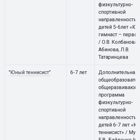
физкультурно-
спортивной
направленности 
детей 5-6лет «Ю
гимнаст – первы
/ О.В. Колбанова, 
Абинова, Л.В.
Татаринцева
"Юный теннисист"
6-7 лет
Дополнительная
общеобразовател
общеразвивающ
программа
физкультурно-
спортивной
направленности 
детей 6-7 лет «
теннисист» / Мус
Е.В., Байденко И.В