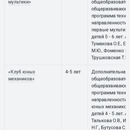
мультики»
общеобразовател
общеразвивающ
программа техни
направленности 
первые мультики
детей 5 - 6 лет. А
Тумакова О.Е., Е
М.Ю., Фоменко Е.В
Трушковская Т.Е.
«Клуб юных
4-5 лет
Дополнительная
механиков»
общеобразовател
общеразвивающ
программа техни
направленности 
юных механиков
детей 4 - 5 лет. А
Талькова О.В., И
Н.Г., Бутусова С.Н.