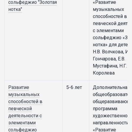
сольфеджио "Золотая
«Развитие
нотка"
музыкальных
способностей в
певческой деяте
с элементами
сольфеджио «Зол
нотка» для детей
Н.В. Волчкова, И.Г
Гончарова, Е.В.
Мустафина, Н.Г.
Королева
Развитие
5-6 лет
Дополнительная
музыкальных
общеобразовател
способностей в
общеразвивающ
певческой
программа
деятельности с
художественной
элементами
направленности
сольфеджио
«Развитие