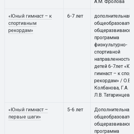
А.М. Фролова
«Юный гимнаст – к
6-7 лет
дополнительная
спортивным
общеобразовател
рекордам»
общеразвивающ
программа
физкультурно-
спортивной
направленности 
детей 6-7лет «Ю
гимнаст – к спо
рекордам» / О.В.
Колбанова, Г.А. А
Л.В. Татаринцева
«Юный гимнаст –
5-6 лет
Дополнительная
первые шаги»
общеобразовател
общеразвивающ
программа