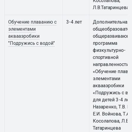
Косолапова,
Л.В.Татаринцева
Обучение плаванию с
3-4 лет
Дополнительная
элементами
общеобразовател
аквааэробики
общеразвивающ
"Подружись с водой"
программа
физкультурно-
спортивной
направленности
«Обучение плава
элементами
аквааэробики
«Подружись с во
для детей 3-4 лет 
Назаренко, Т.В. К
Е.И. Войнова, Т.А.
Косолапова, Л.В.
Татаринцева