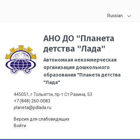
Russian
АНО ДО "Планета
детства "Лада"
Автономная некоммерческая
организация дошкольного
образования "Планета детства
"Лада"
445051, г.Тольятти, пр-т Ст.Разина, 53
+7 (848) 260-0083
planeta@pdlada.ru
Версия для слабовидящих
Войти