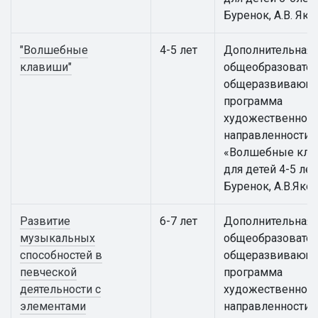
Буренок, А.В. Яко
"Волшебные
4-5 лет
Дополнительная
клавиши"
общеобразовател
общеразвивающ
программа
художественной
направленности
«Волшебные кла
для детей 4-5 лет 
Буренок, А.В.Яко
Развитие
6-7 лет
Дополнительная
музыкальных
общеобразовател
способностей в
общеразвивающ
певческой
программа
деятельности с
художественной
элементами
направленности