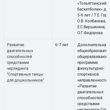
«Тольяттинский
баскетболик» для
5-6 лет / Т.Е. Гор
О.В. Колбанова,
Е.С.Вершинина,
О.Г.Федорова
Развитие
6-7 лет
Дополнительная
двигательных
общеобразовател
способностей
общеразвивающ
средствами
программа
черлидинга
физкультурно-
"Спортивные танцы
спортивной
для дошкольников"
направленности
«Развитие
двигательных
способностей
средствами
черлидинга«Спо