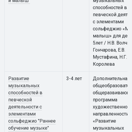
и малыш"
музыкальных
способностей в
певческой деяте
с элементами
сольфеджио «Му
малыш» для дете
5лет / Н.В. Волчко
Гончарова, Е.В.
Мустафина, Н.Г.
Королева
Развитие
3-4 лет
Дополнительная
музыкальных
общеобразовател
способностей в
общеразвивающ
певческой
программа
деятельности с
художественной
элементами
направленности
сольфеджио "Раннее
«Развитие
обучение музыке"
музыкальных