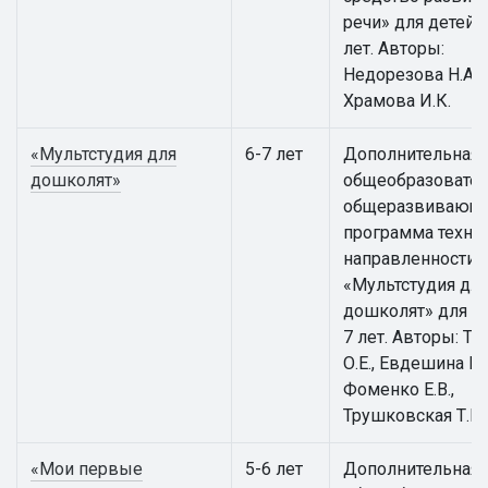
речи» для детей 5
лет. Авторы:
Недорезова Н.А.,
Храмова И.К.
«Мультстудия для
6-7 лет
Дополнительная
дошколят»
общеобразовател
общеразвивающ
программа техни
направленности
«Мультстудия дл
дошколят» для де
7 лет. Авторы: Т
О.Е., Евдешина М.
Фоменко Е.В.,
Трушковская Т.Е.
«Мои первые
5-6 лет
Дополнительная