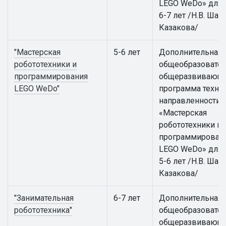
LEGO WeDo» для 
6-7 лет /Н.В. Шаки
Казакова/
"Мастерская
5-6 лет
Дополнительная
робототехники и
общеобразовател
программирования
общеразвивающ
LEGO WeDo"
программа техни
направленности
«Мастерская
робототехники и
программирован
LEGO WeDo» для 
5-6 лет /Н.В. Шаки
Казакова/
"Занимательная
6-7 лет
Дополнительная
робототехника"
общеобразовател
общеразвивающ