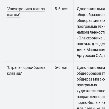
"Электроника шаг за
5-6 лет
Дополнительная
шагом"
общеобразовател
общеразвивающ
программа техни
направленности
«Электроника ша
шагом» для детей
лет / Маслячкина 
Артурская О.А., и 
"Страна черно-белых
5-6 лет
Дополнительная
клавиш"
общеобразовател
общеразвивающ
программа
художественной
направленности 
черно-белых кл
для детей 5-6лет /