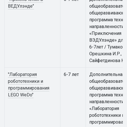
ВЕДУлэнде"
общеобразовател
общеразвивающ
программа техни
направленности
«Приключения в
ВЭДУлэнде» для 
6-7лет / Тумакова 
Орешкина И.Р.,
Сайфетдинова К.
"Лаборатория
6-7 лет
Дополнительная
робототехники и
общеобразовател
программирования
общеразвивающ
LEGO WeDo"
программа техни
направленности
«Лаборатория
робототехники и
программирован