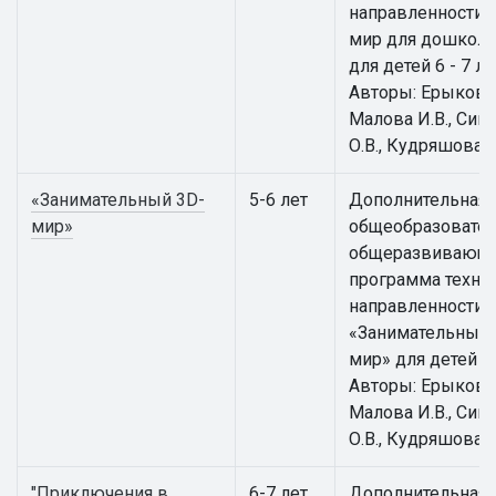
направленности 
мир для дошкол
для детей 6 - 7 ле
Авторы: Ерыкова 
Малова И.В., Сим
О.В., Кудряшова И
«Занимательный 3D-
5-6 лет
Дополнительная
мир»
общеобразовател
общеразвивающ
программа техни
направленности
«Занимательный 
мир» для детей 5 -
Авторы: Ерыкова 
Малова И.В., Сим
О.В., Кудряшова И
"Приключения в
6-7 лет
Дополнительная