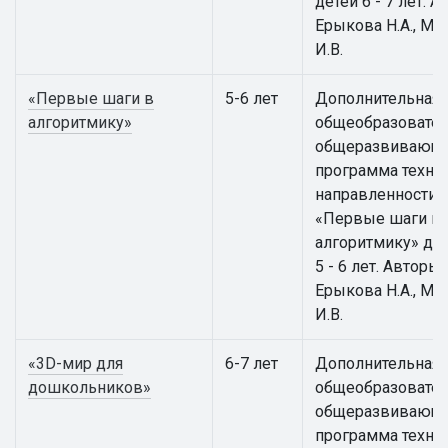
детей 6 - 7 лет. А
Ерыкова Н.А., Ма
И.В.
«Первые шаги в
5-6 лет
Дополнительная
алгоритмику»
общеобразовател
общеразвивающ
программа техни
направленности
«Первые шаги в
алгоритмику» для
5 - 6 лет. Авторы:
Ерыкова Н.А., Ма
И.В.
«3D-мир для
6-7 лет
Дополнительная
дошкольников»
общеобразовател
общеразвивающ
программа техни