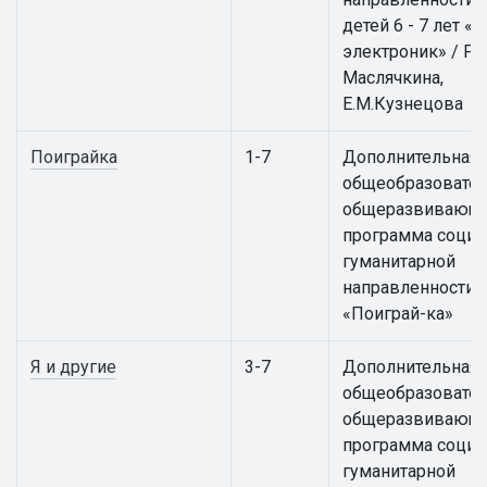
детей 6 - 7 лет 
электроник» / Р.В
Маслячкина,
Е.М.Кузнецова
Поиграйка
1-7
Дополнительная
общеобразовател
общеразвивающ
программа социа
гуманитарной
направленности
«Поиграй-ка»
Я и другие
3-7
Дополнительная
общеобразовател
общеразвивающ
программа социа
гуманитарной