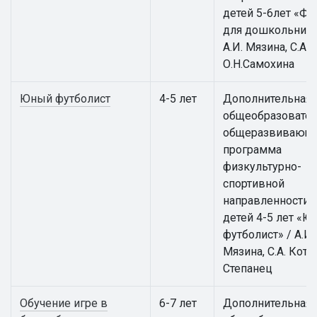
детей 5-6лет «Фу
для дошкольнико
А.И. Мязина, С.А. 
О.Н.Самохина
Юный футболист
4-5 лет
Дополнительная
общеобразовател
общеразвивающ
программа
физкультурно-
спортивной
направленности 
детей 4-5 лет «
футболист» / А.И.
Мязина, С.А. Котов
Степанец
Обучение игре в
6-7 лет
Дополнительная