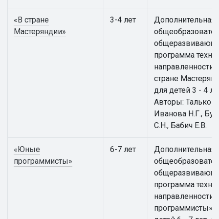
«В стране
3-4 лет
Дополнительная
Мастеряндии»
общеобразовател
общеразвивающ
программа техни
направленности 
стране Мастерян
для детей 3 - 4 ле
Авторы: Талькова 
Иванова Н.Г., Бут
С.Н., Бабич Е.В.
«Юные
6-7 лет
Дополнительная
программисты»
общеобразовател
общеразвивающ
программа техни
направленности
программисты» 