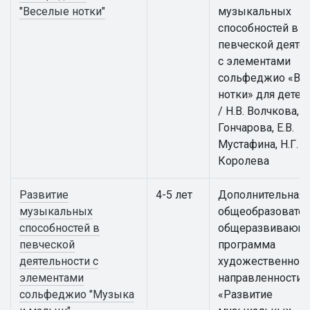
"Веселые нотки"
музыкальных
способностей в
певческой деяте
с элементами
сольфеджио «Ве
нотки» для детей
/ Н.В. Волчкова, И
Гончарова, Е.В.
Мустафина, Н.Г.
Королева
Развитие
4-5 лет
Дополнительная
музыкальных
общеобразовател
способностей в
общеразвивающ
певческой
программа
деятельности с
художественной
элементами
направленности
сольфеджио "Музыка
«Развитие