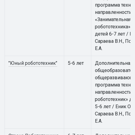
программа техни
направленности
«Занимательная
робототехника» д
детей 6-7 лет / Ен
Сараева В.Н., По
Е.А.
"Юный робототехник"
5-6 лет
Дополнительная
общеобразовател
общеразвивающ
программа техни
направленности
робототехник» дл
5-6 лет / Еник О.А.
Сараева В.Н., По
Е.А.