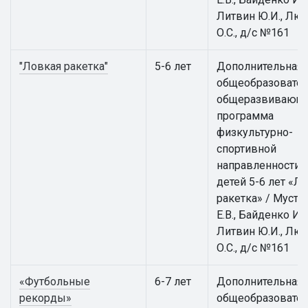
Литвин Ю.И., Лю
О.С., д/с №161
"Ловкая ракетка"
5-6 лет
Дополнительная
общеобразовател
общеразвивающ
программа
физкультурно-
спортивной
направленности 
детей 5-6 лет «Л
ракетка» / Муста
Е.В., Байденко И.В
Литвин Ю.И., Лю
О.С., д/с №161
«Футбольные
6-7 лет
Дополнительная
рекорды»
общеобразовател