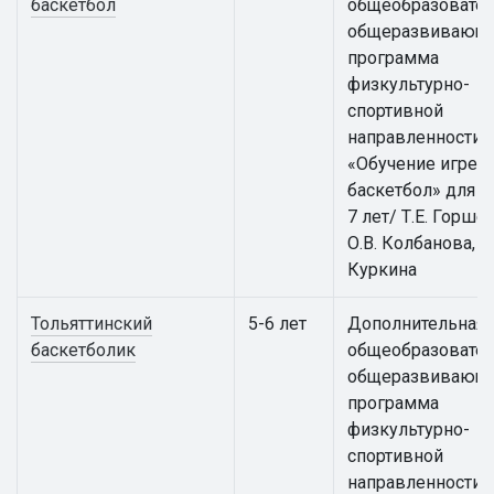
баскетбол
общеобразовател
общеразвивающ
программа
физкультурно-
спортивной
направленности
«Обучение игре в
баскетбол» для д
7 лет/ Т.Е. Горше
О.В. Колбанова, Е.
Куркина
Тольяттинский
5-6 лет
Дополнительная
баскетболик
общеобразовател
общеразвивающ
программа
физкультурно-
спортивной
направленности