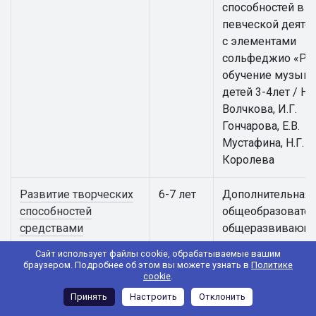
способностей в
певческой деяте
с элементами
сольфеджио «Ра
обучение музыке
детей 3-4лет / Н.В
Волчкова, И.Г.
Гончарова, Е.В.
Мустафина, Н.Г.
Королева
Развитие творческих
6-7 лет
Дополнительная
способностей
общеобразовател
средствами
общеразвивающ
театрального
программа
Сайт использует файлы cookie, обрабатываемые вашим
искусства "Театр
художественной
браузером. Подробнее об этом вы можете узнать в
Политике
cookie
.
юного зрителя"
направленности
«Развитие творч
Принять
Настроить
Отклонить
способностей