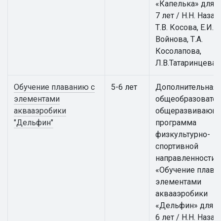
«Капелька» для д
7 лет / Н.Н. Назар
Т.В. Косова, Е.И.
Войнова, Т.А.
Косолапова,
Л.В.Татаринцева
Обучение плаванию с
5-6 лет
Дополнительная
элементами
общеобразовател
аквааэробики
общеразвивающ
"Дельфин"
программа
физкультурно-
спортивной
направленности
«Обучение плава
элементами
аквааэробики
«Дельфин» для д
6 лет / Н.Н. Назар