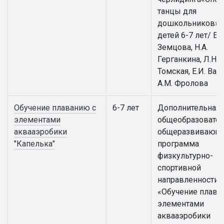
танцы для
дошкольников» 
детей 6-7 лет/ Е.
Земцова, Н.А.
Герганкина, Л.Н.
Томская, Е.И. Вай
А.М. Фролова
Обучение плаванию с
6-7 лет
Дополнительная
элементами
общеобразовател
аквааэробики
общеразвивающ
"Капелька"
программа
физкультурно-
спортивной
направленности
«Обучение плава
элементами
аквааэробики