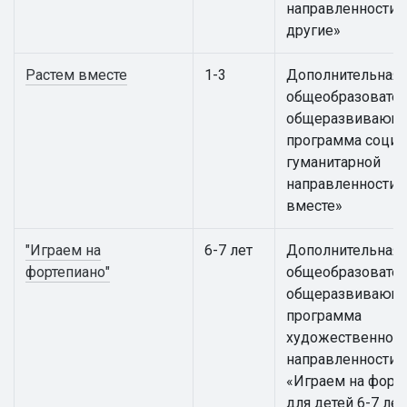
направленности «
другие»
Растем вместе
1-3
Дополнительная
общеобразовател
общеразвивающ
программа социа
гуманитарной
направленности 
вместе»
"Играем на
6-7 лет
Дополнительная
фортепиано"
общеобразовател
общеразвивающ
программа
художественной
направленности
«Играем на форт
для детей 6-7 лет 