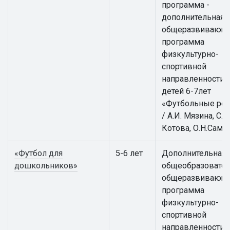
программа -
дополнительная
общеразвивающ
программа
физкультурно-
спортивной
направленности 
детей 6-7лет
«Футбольные ре
/ А.И. Мязина, С.А.
Котова, О.Н.Само
«Футбол для
5-6 лет
Дополнительная
дошкольников»
общеобразовател
общеразвивающ
программа
физкультурно-
спортивной
направленности 