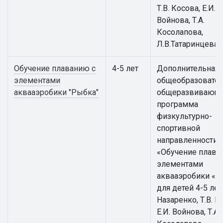
Т.В. Косова, Е.И.
Войнова, Т.А.
Косолапова,
Л.В.Татаринцева
Обучение плаванию с
4-5 лет
Дополнительная
элементами
общеобразовател
аквааэробики "Рыбка"
общеразвивающ
программа
физкультурно-
спортивной
направленности
«Обучение плава
элементами
аквааэробики «Р
для детей 4-5 лет 
Назаренко, Т.В. К
Е.И. Войнова, Т.А.