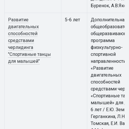
Буренок, А.В.Яко
Развитие
5-6 лет
Дополнительная
двигательных
общеобразовател
способностей
общеразвивающ
средствами
программа
черлидинга
физкультурно-
"Спортивные танцы
спортивной
для малышей"
направленности
«Развитие
двигательных
способностей
средствами черл
«Спортивные тан
малышей» для де
6 лет / Е.Ю. Земцо
Герганкина, Л.Н.
Томская, Е.И. Вай