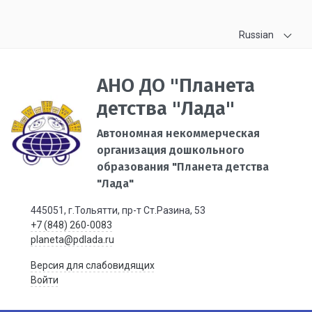
Russian
АНО ДО "Планета
детства "Лада"
Автономная некоммерческая
организация дошкольного
образования "Планета детства
"Лада"
445051, г.Тольятти, пр-т Ст.Разина, 53
+7 (848) 260-0083
planeta@pdlada.ru
Версия для слабовидящих
Войти