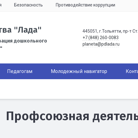
я
Безопасность
Противодействие коррупции
тва "Лада"
445051, г.Тольятти, пр-т Ст
+7 (848) 260-0083
зация дошкольного
planeta@pdlada.ru
"
Педагогам
Молодежный навигатор
Конт
Профсоюзная деятел