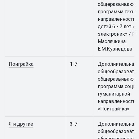
общеразвивающ
программа техни
направленности 
детей 6 - 7 лет 
электроник» / Р.В
Маслячкина,
Е.М.Кузнецова
Поиграйка
1-7
Дополнительная
общеобразовател
общеразвивающ
программа социа
гуманитарной
направленности
«Поиграй-ка»
Я и другие
3-7
Дополнительная
общеобразовател
общеразвивающ