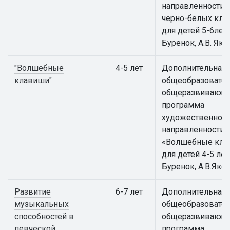
направленности 
черно-белых кл
для детей 5-6лет /
Буренок, А.В. Яко
"Волшебные
4-5 лет
Дополнительная
клавиши"
общеобразовател
общеразвивающ
программа
художественной
направленности
«Волшебные кла
для детей 4-5 лет 
Буренок, А.В.Яко
Развитие
6-7 лет
Дополнительная
музыкальных
общеобразовател
способностей в
общеразвивающ
певческой
программа