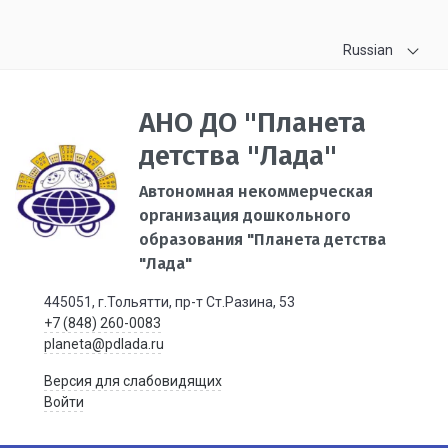
Russian
АНО ДО "Планета
детства "Лада"
Автономная некоммерческая
организация дошкольного
образования "Планета детства
"Лада"
445051, г.Тольятти, пр-т Ст.Разина, 53
+7 (848) 260-0083
planeta@pdlada.ru
Версия для слабовидящих
Войти