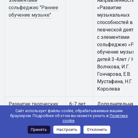
элементами
направленности
сольфеджио "Раннее
«Развитие
обучение музыке"
музыкальных
способностей в
певческой деяте
с элементами
сольфеджио «Ра
обучение музыке
детей 3-4лет / Н.В
Волчкова, И.Г.
Гончарова, Е.В.
Мустафина, Н.Г.
Королева
Развитие творческих
6-7 лет
Дополнительная
способностей
общеобразовател
Сайт использует файлы cookie, обрабатываемые вашим
браузером. Подробнее об этом вы можете узнать в
Политике
средствами
общеразвивающ
cookie
.
театрального
программа
Принять
Настроить
Отклонить
искусства "Театр
художественной