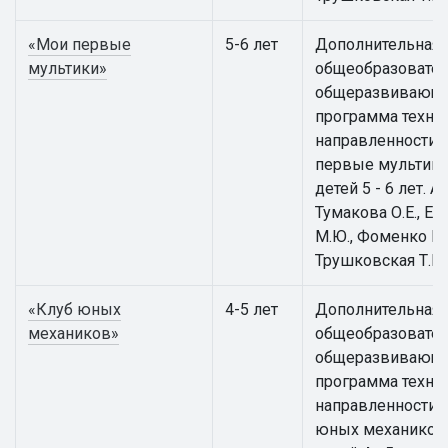
«Мои первые
5-6 лет
Дополнительная
мультики»
общеобразовател
общеразвивающ
программа техни
направленности 
первые мультики
детей 5 - 6 лет. А
Тумакова О.Е., Е
М.Ю., Фоменко Е.В
Трушковская Т.Е.
«Клуб юных
4-5 лет
Дополнительная
механиков»
общеобразовател
общеразвивающ
программа техни
направленности 
юных механиков