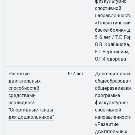
физкультурно-
спортивной
направленности
«Тольяттинский
баскетболик» для
5-6 лет / Т.Е. Гор
О.В. Колбанова,
Е.С.Вершинина,
О.Г.Федорова
Развитие
6-7 лет
Дополнительная
двигательных
общеобразовател
способностей
общеразвивающ
средствами
программа
черлидинга
физкультурно-
"Спортивные танцы
спортивной
для дошкольников"
направленности
«Развитие
двигательных