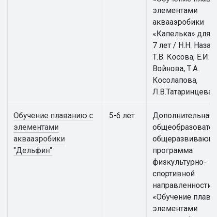
элементами
аквааэробики
«Капелька» для д
7 лет / Н.Н. Назар
Т.В. Косова, Е.И.
Войнова, Т.А.
Косолапова,
Л.В.Татаринцева
Обучение плаванию с
5-6 лет
Дополнительная
элементами
общеобразовател
аквааэробики
общеразвивающ
"Дельфин"
программа
физкультурно-
спортивной
направленности
«Обучение плава
элементами