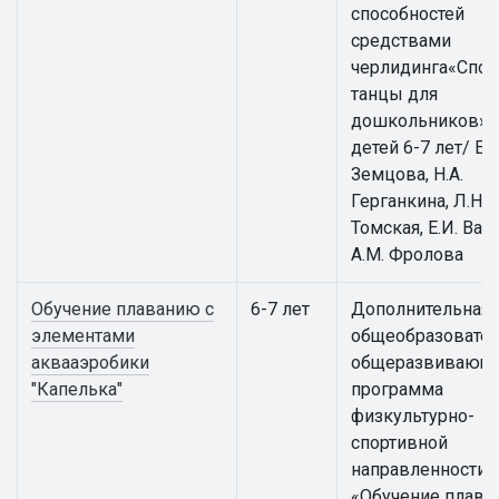
способностей
средствами
черлидинга«Спо
танцы для
дошкольников» 
детей 6-7 лет/ Е.
Земцова, Н.А.
Герганкина, Л.Н.
Томская, Е.И. Вай
А.М. Фролова
Обучение плаванию с
6-7 лет
Дополнительная
элементами
общеобразовател
аквааэробики
общеразвивающ
"Капелька"
программа
физкультурно-
спортивной
направленности
«Обучение плава