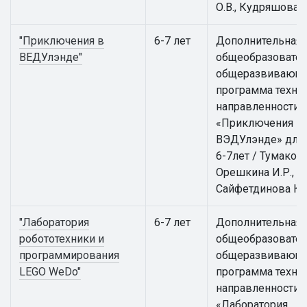
О.В., Кудряшова И
"Приключения в
6-7 лет
Дополнительная
ВЕДУлэнде"
общеобразовател
общеразвивающ
программа техни
направленности
«Приключения в
ВЭДУлэнде» для 
6-7лет / Тумакова 
Орешкина И.Р.,
Сайфетдинова К.
"Лаборатория
6-7 лет
Дополнительная
робототехники и
общеобразовател
программирования
общеразвивающ
LEGO WeDo"
программа техни
направленности
«Лаборатория