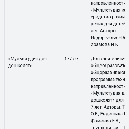
направленности
«Мультстудия как
средство развит
речи» для детей 5
лет. Авторы:
Недорезова Н.А.,
Храмова И.К.
«Мультстудия для
6-7 лет
Дополнительная
дошколят»
общеобразовател
общеразвивающ
программа техни
направленности
«Мультстудия дл
дошколят» для де
7 лет. Авторы: Т
О.Е., Евдешина М.
Фоменко Е.В.,
Трушковская Т.Е.