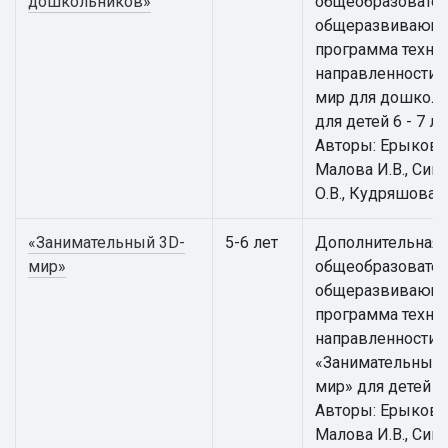
дошкольников»
общеобразовател
общеразвивающ
программа техни
направленности 
мир для дошкол
для детей 6 - 7 ле
Авторы: Ерыкова 
Малова И.В., Сим
О.В., Кудряшова И
«Занимательный 3D-
5-6 лет
Дополнительная
мир»
общеобразовател
общеразвивающ
программа техни
направленности
«Занимательный 
мир» для детей 5 -
Авторы: Ерыкова 
Малова И.В., Сим