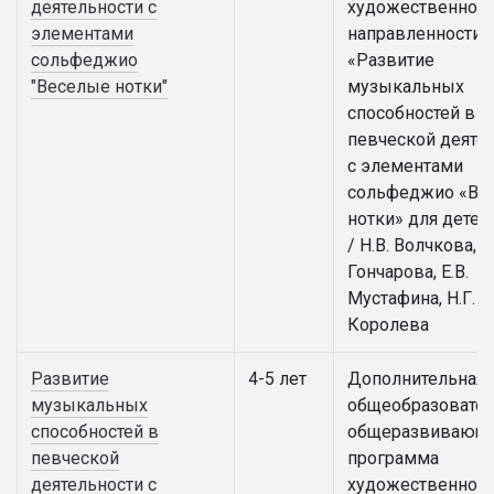
деятельности с
художественной
элементами
направленности
сольфеджио
«Развитие
"Веселые нотки"
музыкальных
способностей в
певческой деяте
с элементами
сольфеджио «Ве
нотки» для детей
/ Н.В. Волчкова, И
Гончарова, Е.В.
Мустафина, Н.Г.
Королева
Развитие
4-5 лет
Дополнительная
музыкальных
общеобразовател
способностей в
общеразвивающ
певческой
программа
деятельности с
художественной