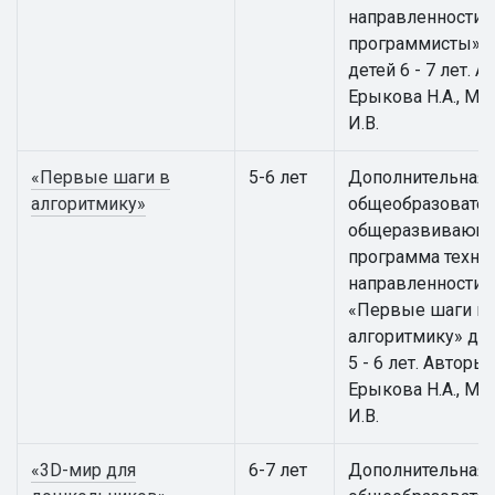
направленности
программисты» 
детей 6 - 7 лет. А
Ерыкова Н.А., Ма
И.В.
«Первые шаги в
5-6 лет
Дополнительная
алгоритмику»
общеобразовател
общеразвивающ
программа техни
направленности
«Первые шаги в
алгоритмику» для
5 - 6 лет. Авторы:
Ерыкова Н.А., Ма
И.В.
«3D-мир для
6-7 лет
Дополнительная