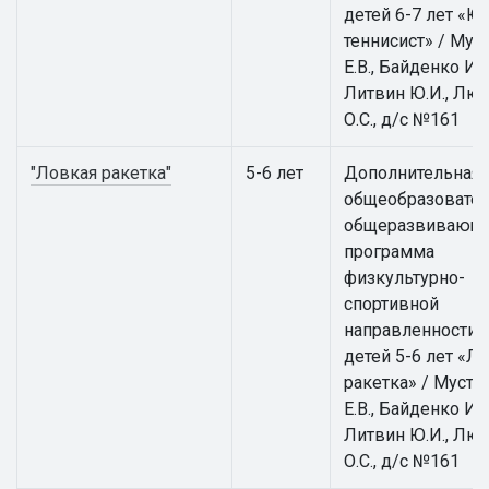
детей 6-7 лет «
теннисист» / Мус
Е.В., Байденко И.В
Литвин Ю.И., Лю
О.С., д/с №161
"Ловкая ракетка"
5-6 лет
Дополнительная
общеобразовател
общеразвивающ
программа
физкультурно-
спортивной
направленности 
детей 5-6 лет «Л
ракетка» / Муста
Е.В., Байденко И.В
Литвин Ю.И., Лю
О.С., д/с №161