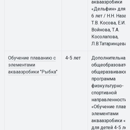
аквааэробики
«Дельфин» для д
6 лет / Н.Н. Назар
Т.В. Косова, Е.И.
Войнова, Т.А.
Косолапова,
Л.В.Татаринцева
Обучение плаванию с
4-5 лет
Дополнительная
элементами
общеобразовател
аквааэробики "Рыбка"
общеразвивающ
программа
физкультурно-
спортивной
направленности
«Обучение плава
элементами
аквааэробики «Р
для детей 4-5 лет 