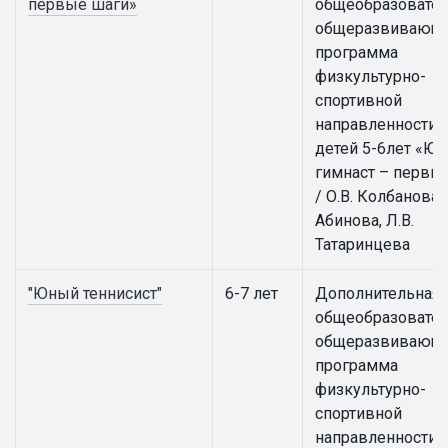
первые шаги»
общеобразовател
общеразвивающ
программа
физкультурно-
спортивной
направленности 
детей 5-6лет «Ю
гимнаст – первы
/ О.В. Колбанова, 
Абинова, Л.В.
Татаринцева
"Юный теннисист"
6-7 лет
Дополнительная
общеобразовател
общеразвивающ
программа
физкультурно-
спортивной
направленности 