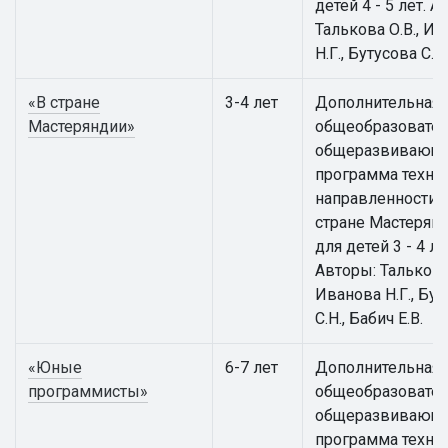
детей 4 - 5 лет. А
Талькова О.В., И
Н.Г., Бутусова С.Н.
«В стране
3-4 лет
Дополнительная
Мастеряндии»
общеобразовател
общеразвивающ
программа техни
направленности 
стране Мастерян
для детей 3 - 4 ле
Авторы: Талькова 
Иванова Н.Г., Бут
С.Н., Бабич Е.В.
«Юные
6-7 лет
Дополнительная
программисты»
общеобразовател
общеразвивающ
программа техни