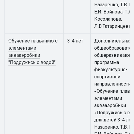
Назаренко, Т.В. К
Е.И. Войнова, Т.А.
Косолапова,
Л.В.Татаринцева
Обучение плаванию с
3-4 лет
Дополнительная
элементами
общеобразовател
аквааэробики
общеразвивающ
"Подружись с водой"
программа
физкультурно-
спортивной
направленности
«Обучение плава
элементами
аквааэробики
«Подружись с во
для детей 3-4 лет 
Назаренко, Т.В. К