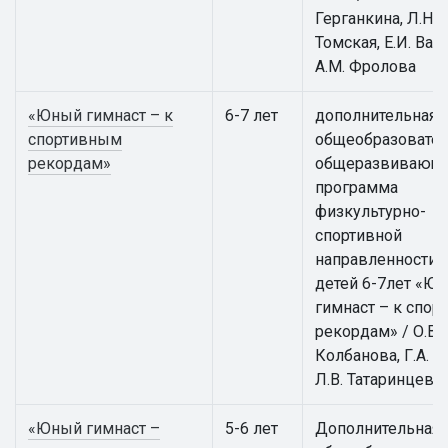
Герганкина, Л.Н.
Томская, Е.И. Вай
А.М. Фролова
«Юный гимнаст – к
6-7 лет
дополнительная
спортивным
общеобразовател
рекордам»
общеразвивающ
программа
физкультурно-
спортивной
направленности 
детей 6-7лет «Ю
гимнаст – к спо
рекордам» / О.В.
Колбанова, Г.А. А
Л.В. Татаринцева
«Юный гимнаст –
5-6 лет
Дополнительная