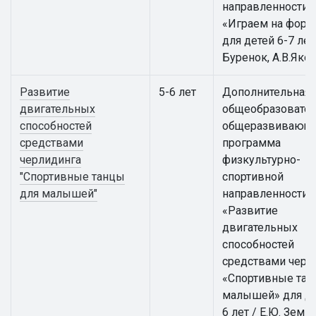
направленности
«Играем на форт
для детей 6-7 лет 
Буренок, А.В.Яко
Развитие
5-6 лет
Дополнительная
двигательных
общеобразовател
способностей
общеразвивающ
средствами
программа
черлидинга
физкультурно-
"Спортивные танцы
спортивной
для малышей"
направленности
«Развитие
двигательных
способностей
средствами черл
«Спортивные тан
малышей» для де
6 лет / Е.Ю. Земцо