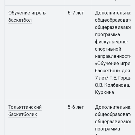
Обучение игре в
6-7 лет
Дополнительная
баскетбол
общеобразовател
общеразвивающ
программа
физкультурно-
спортивной
направленности
«Обучение игре в
баскетбол» для д
7 лет/ Т.Е. Горше
О.В. Колбанова, Е.
Куркина
Тольяттинский
5-6 лет
Дополнительная
баскетболик
общеобразовател
общеразвивающ
программа