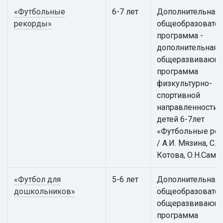
«Футбольные
6-7 лет
Дополнительная
рекорды»
общеобразовател
программа -
дополнительная
общеразвивающ
программа
физкультурно-
спортивной
направленности 
детей 6-7лет
«Футбольные ре
/ А.И. Мязина, С.А.
Котова, О.Н.Само
«Футбол для
5-6 лет
Дополнительная
дошкольников»
общеобразовател
общеразвивающ
программа