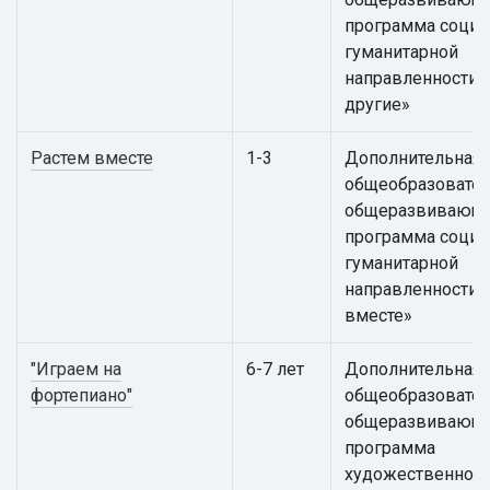
программа социа
гуманитарной
направленности «
другие»
Растем вместе
1-3
Дополнительная
общеобразовател
общеразвивающ
программа социа
гуманитарной
направленности 
вместе»
"Играем на
6-7 лет
Дополнительная
фортепиано"
общеобразовател
общеразвивающ
программа
художественной