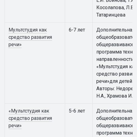
Е.И. Войнова, Т.А.
Косолапова, Л.В.
Татаринцева
Мультстудия как
6-7 лет
Дополнительная
средство развития
общеобразовател
речи»
общеразвивающ
программа техни
направленности
«Мультстудия как
средство развит
речи»для детей 6 
Авторы: Недорез
Н.А., Храмова И.К.
«Мультстудия как
5-6 лет
Дополнительная
средство развития
общеобразовател
речи»
общеразвивающ
программа техни