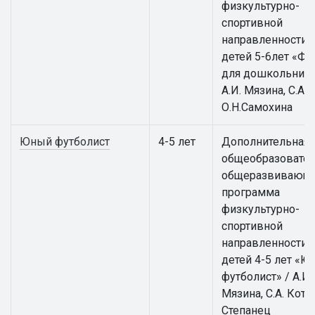
физкультурно-
спортивной
направленности 
детей 5-6лет «Фу
для дошкольнико
А.И. Мязина, С.А. 
О.Н.Самохина
Юный футболист
4-5 лет
Дополнительная
общеобразовател
общеразвивающ
программа
физкультурно-
спортивной
направленности 
детей 4-5 лет «
футболист» / А.И.
Мязина, С.А. Котов
Степанец