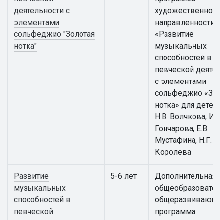
деятельности с
художественной
элементами
направленности
сольфеджио "Золотая
«Развитие
нотка"
музыкальных
способностей в
певческой деяте
с элементами
сольфеджио «Зол
нотка» для детей
Н.В. Волчкова, И.Г
Гончарова, Е.В.
Мустафина, Н.Г.
Королева
Развитие
5-6 лет
Дополнительная
музыкальных
общеобразовател
способностей в
общеразвивающ
певческой
программа