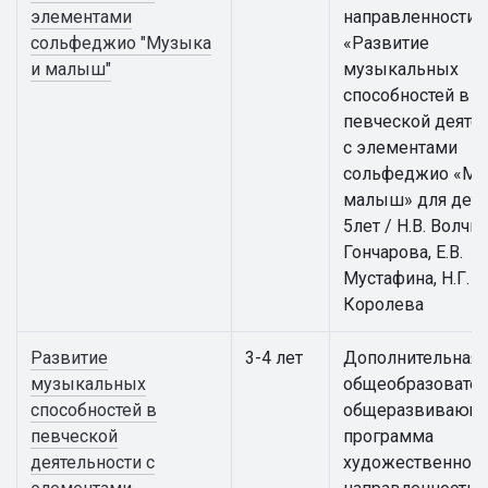
элементами
направленности
сольфеджио "Музыка
«Развитие
и малыш"
музыкальных
способностей в
певческой деяте
с элементами
сольфеджио «Му
малыш» для дете
5лет / Н.В. Волчко
Гончарова, Е.В.
Мустафина, Н.Г.
Королева
Развитие
3-4 лет
Дополнительная
музыкальных
общеобразовател
способностей в
общеразвивающ
певческой
программа
деятельности с
художественной