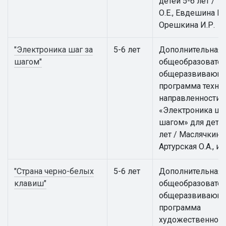
детей 5-6 лет / Т
О.Е., Евдешина М.
Орешкина И.Р.
"Электроника шаг за
5-6 лет
Дополнительная
шагом"
общеобразовател
общеразвивающ
программа техни
направленности
«Электроника ша
шагом» для детей
лет / Маслячкина 
Артурская О.А., и 
"Страна черно-белых
5-6 лет
Дополнительная
клавиш"
общеобразовател
общеразвивающ
программа
художественной