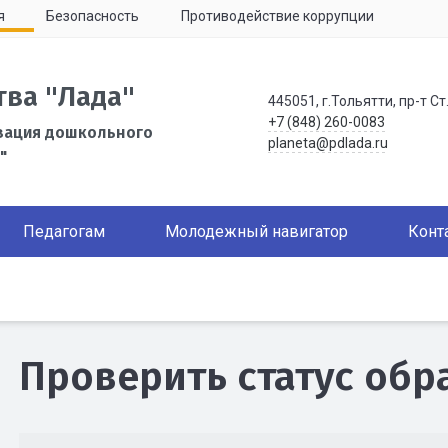
я
Безопасность
Противодействие коррупции
тва "Лада"
445051, г.Тольятти, пр-т Ст
+7 (848) 260-0083
зация дошкольного
planeta@pdlada.ru
"
Педагогам
Молодежный навигатор
Конт
Проверить статус об