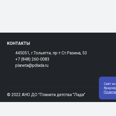
КОНТАКТЫ
445051, г.Тольятти, пр-т Ст.Разина, 53
+7 (848) 260-0083
planeta@pdlada.ru
Сайт и
браузе
Полити
© 2022 АНО ДО "Планета детства "Лада"