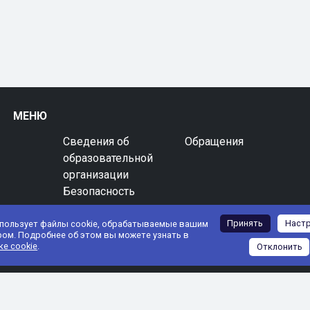
МЕНЮ
Сведения об
Обращения
образовательной
организации
Безопасность
Принять
Наст
спользует файлы cookie, обрабатываемые вашим
ром. Подробнее об этом вы можете узнать в
ке cookie
.
Отклонить