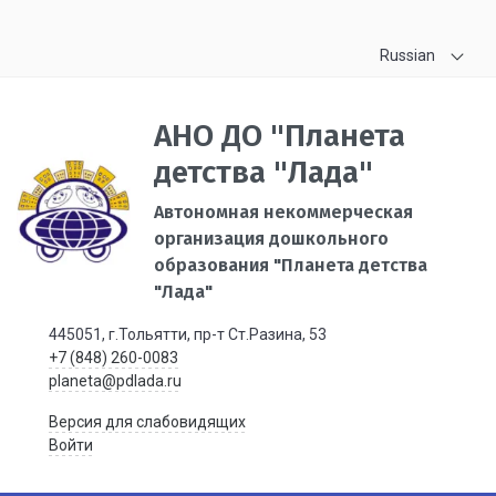
Russian
АНО ДО "Планета
детства "Лада"
Автономная некоммерческая
организация дошкольного
образования "Планета детства
"Лада"
445051, г.Тольятти, пр-т Ст.Разина, 53
+7 (848) 260-0083
planeta@pdlada.ru
Версия для слабовидящих
Войти