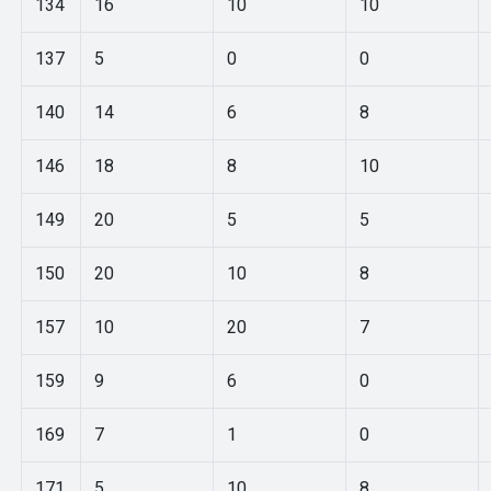
134
16
10
10
137
5
0
0
140
14
6
8
146
18
8
10
149
20
5
5
150
20
10
8
157
10
20
7
159
9
6
0
169
7
1
0
171
5
10
8