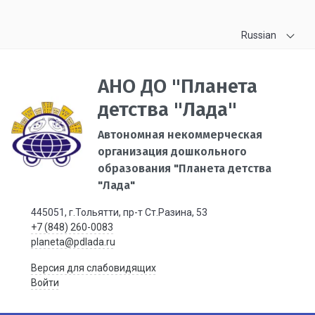
Russian
АНО ДО "Планета
детства "Лада"
Автономная некоммерческая
организация дошкольного
образования "Планета детства
"Лада"
445051, г.Тольятти, пр-т Ст.Разина, 53
+7 (848) 260-0083
planeta@pdlada.ru
Версия для слабовидящих
Войти