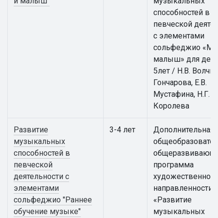
и малыш"
музыкальных
способностей в
певческой деяте
с элементами
сольфеджио «Му
малыш» для дете
5лет / Н.В. Волчко
Гончарова, Е.В.
Мустафина, Н.Г.
Королева
Развитие
3-4 лет
Дополнительная
музыкальных
общеобразовател
способностей в
общеразвивающ
певческой
программа
деятельности с
художественной
элементами
направленности
сольфеджио "Раннее
«Развитие
обучение музыке"
музыкальных