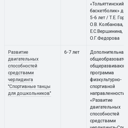
«Тольяттинский
баскетболик» для
5-6 лет / Т.Е. Гор
О.В. Колбанова,
Е.С.Вершинина,
О.Г.Федорова
Развитие
6-7 лет
Дополнительная
двигательных
общеобразовател
способностей
общеразвивающ
средствами
программа
черлидинга
физкультурно-
"Спортивные танцы
спортивной
для дошкольников"
направленности
«Развитие
двигательных
способностей
средствами
черлидинга«Спо