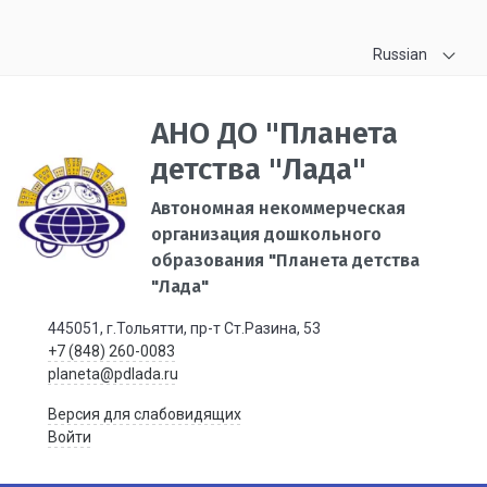
Russian
АНО ДО "Планета
детства "Лада"
Автономная некоммерческая
организация дошкольного
образования "Планета детства
"Лада"
445051, г.Тольятти, пр-т Ст.Разина, 53
+7 (848) 260-0083
planeta@pdlada.ru
Версия для слабовидящих
Войти