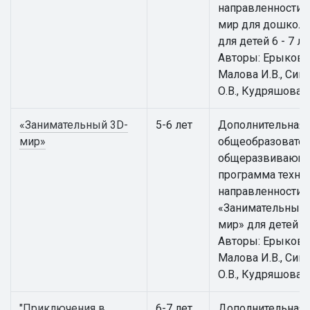
направленности 
мир для дошкол
для детей 6 - 7 ле
Авторы: Ерыкова 
Малова И.В., Сим
О.В., Кудряшова И
«Занимательный 3D-
5-6 лет
Дополнительная
мир»
общеобразовател
общеразвивающ
программа техни
направленности
«Занимательный 
мир» для детей 5 -
Авторы: Ерыкова 
Малова И.В., Сим
О.В., Кудряшова И
"Приключения в
6-7 лет
Дополнительная