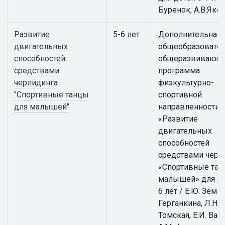
Буренок, А.В.Яко
Развитие
5-6 лет
Дополнительная
двигательных
общеобразовател
способностей
общеразвивающ
средствами
программа
черлидинга
физкультурно-
"Спортивные танцы
спортивной
для малышей"
направленности
«Развитие
двигательных
способностей
средствами черл
«Спортивные тан
малышей» для де
6 лет / Е.Ю. Земцо
Герганкина, Л.Н.
Томская, Е.И. Вай