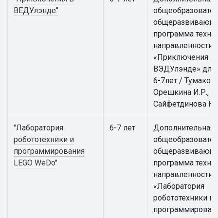
ВЕДУлэнде"
общеобразовател
общеразвивающ
программа техни
направленности
«Приключения в
ВЭДУлэнде» для 
6-7лет / Тумакова 
Орешкина И.Р.,
Сайфетдинова К.
"Лаборатория
6-7 лет
Дополнительная
робототехники и
общеобразовател
программирования
общеразвивающ
LEGO WeDo"
программа техни
направленности
«Лаборатория
робототехники и
программирован