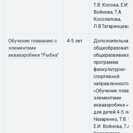
Т.В. Косова, Е.И.
Войнова, Т.А.
Косолапова,
Л.В.Татаринцева
Обучение плаванию с
4-5 лет
Дополнительная
элементами
общеобразовател
аквааэробики "Рыбка"
общеразвивающ
программа
физкультурно-
спортивной
направленности
«Обучение плава
элементами
аквааэробики «Р
для детей 4-5 лет 
Назаренко, Т.В. К
Е.И. Войнова, Т.А.