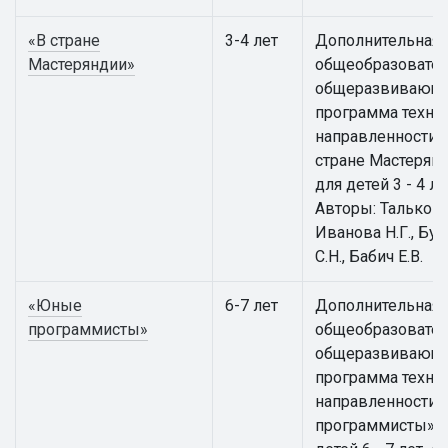
«В стране
3-4 лет
Дополнительная
Мастеряндии»
общеобразовател
общеразвивающ
программа техни
направленности 
стране Мастерян
для детей 3 - 4 ле
Авторы: Талькова 
Иванова Н.Г., Бут
С.Н., Бабич Е.В.
«Юные
6-7 лет
Дополнительная
программисты»
общеобразовател
общеразвивающ
программа техни
направленности
программисты» 