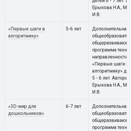
детей 6 - 7 лет. А
Ерыкова Н.А., Ма
И.В.
«Первые шаги в
5-6 лет
Дополнительная
алгоритмику»
общеобразовател
общеразвивающ
программа техни
направленности
«Первые шаги в
алгоритмику» для
5 - 6 лет. Авторы:
Ерыкова Н.А., Ма
И.В.
«3D-мир для
6-7 лет
Дополнительная
дошкольников»
общеобразовател
общеразвивающ
программа техни