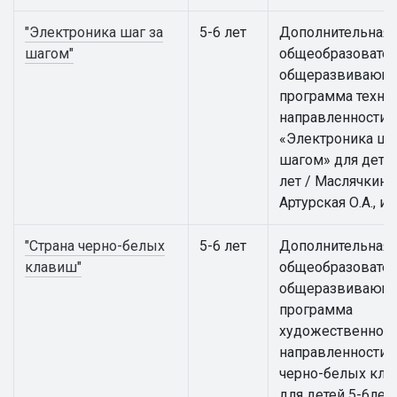
"Электроника шаг за
5-6 лет
Дополнительная
шагом"
общеобразовател
общеразвивающ
программа техни
направленности
«Электроника ша
шагом» для детей
лет / Маслячкина 
Артурская О.А., и 
"Страна черно-белых
5-6 лет
Дополнительная
клавиш"
общеобразовател
общеразвивающ
программа
художественной
направленности 
черно-белых кл
для детей 5-6лет /