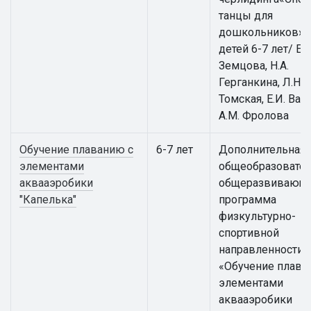
танцы для
дошкольников» 
детей 6-7 лет/ Е.
Земцова, Н.А.
Герганкина, Л.Н.
Томская, Е.И. Вай
А.М. Фролова
Обучение плаванию с
6-7 лет
Дополнительная
элементами
общеобразовател
аквааэробики
общеразвивающ
"Капелька"
программа
физкультурно-
спортивной
направленности
«Обучение плава
элементами
аквааэробики