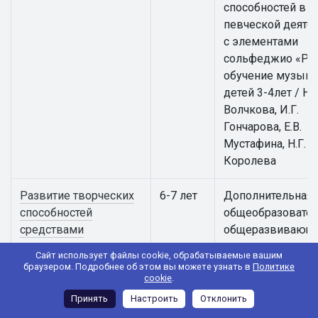
способностей в
певческой деяте
с элементами
сольфеджио «Ра
обучение музыке
детей 3-4лет / Н.В
Волчкова, И.Г.
Гончарова, Е.В.
Мустафина, Н.Г.
Королева
Развитие творческих
6-7 лет
Дополнительная
способностей
общеобразовател
средствами
общеразвивающ
театрального
программа
Сайт использует файлы cookie, обрабатываемые вашим
искусства "Театр
художественной
браузером. Подробнее об этом вы можете узнать в
Политике
cookie
.
юного зрителя"
направленности
«Развитие творч
Принять
Настроить
Отклонить
способностей