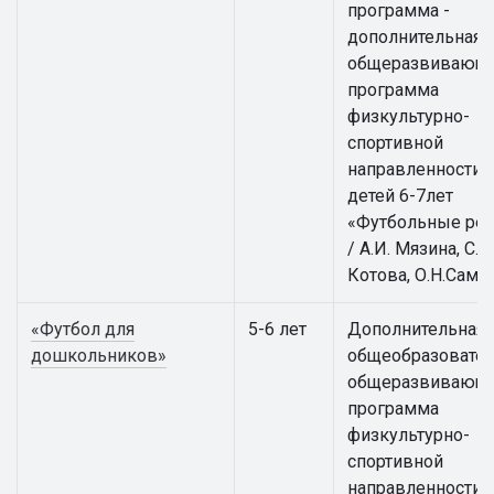
программа -
дополнительная
общеразвивающ
программа
физкультурно-
спортивной
направленности 
детей 6-7лет
«Футбольные ре
/ А.И. Мязина, С.А.
Котова, О.Н.Само
«Футбол для
5-6 лет
Дополнительная
дошкольников»
общеобразовател
общеразвивающ
программа
физкультурно-
спортивной
направленности 