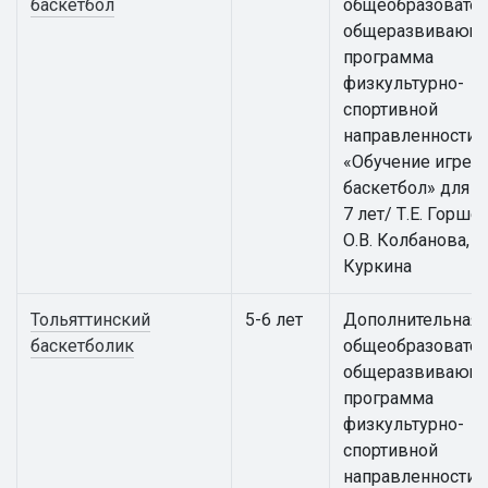
баскетбол
общеобразовател
общеразвивающ
программа
физкультурно-
спортивной
направленности
«Обучение игре в
баскетбол» для д
7 лет/ Т.Е. Горше
О.В. Колбанова, Е.
Куркина
Тольяттинский
5-6 лет
Дополнительная
баскетболик
общеобразовател
общеразвивающ
программа
физкультурно-
спортивной
направленности