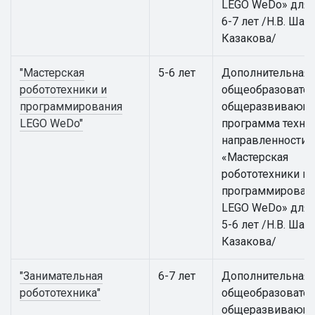
LEGO WeDo» для 
6-7 лет /Н.В. Шаки
Казакова/
"Мастерская
5-6 лет
Дополнительная
робототехники и
общеобразовател
программирования
общеразвивающ
LEGO WeDo"
программа техни
направленности
«Мастерская
робототехники и
программирован
LEGO WeDo» для 
5-6 лет /Н.В. Шаки
Казакова/
"Занимательная
6-7 лет
Дополнительная
робототехника"
общеобразовател
общеразвивающ