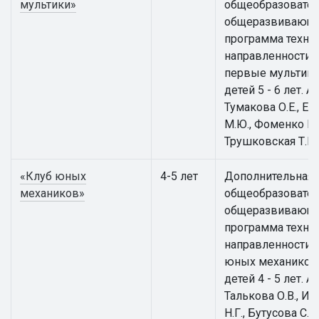
мультики»
общеобразовател
общеразвивающ
программа техни
направленности 
первые мультики
детей 5 - 6 лет. А
Тумакова О.Е., Е
М.Ю., Фоменко Е.В
Трушковская Т.Е.
«Клуб юных
4-5 лет
Дополнительная
механиков»
общеобразовател
общеразвивающ
программа техни
направленности 
юных механиков
детей 4 - 5 лет. А
Талькова О.В., И
Н.Г., Бутусова С.Н.