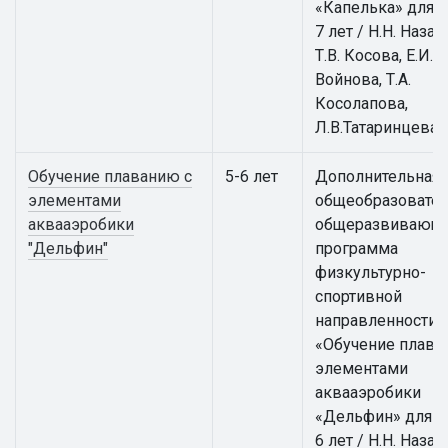
«Капелька» для д
7 лет / Н.Н. Назар
Т.В. Косова, Е.И.
Войнова, Т.А.
Косолапова,
Л.В.Татаринцева
Обучение плаванию с
5-6 лет
Дополнительная
элементами
общеобразовател
аквааэробики
общеразвивающ
"Дельфин"
программа
физкультурно-
спортивной
направленности
«Обучение плава
элементами
аквааэробики
«Дельфин» для д
6 лет / Н.Н. Назар