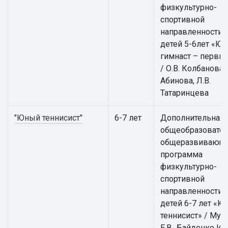
физкультурно-
спортивной
направленности 
детей 5-6лет «Ю
гимнаст – первы
/ О.В. Колбанова, 
Абинова, Л.В.
Татаринцева
"Юный теннисист"
6-7 лет
Дополнительная
общеобразовател
общеразвивающ
программа
физкультурно-
спортивной
направленности 
детей 6-7 лет «
теннисист» / Мус
Е.В., Байденко И.В