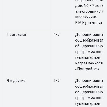
детей 6 - 7 лет 
электроник» / Р.В
Маслячкина,
Е.М.Кузнецова
Поиграйка
1-7
Дополнительная
общеобразовател
общеразвивающ
программа социа
гуманитарной
направленности
«Поиграй-ка»
Я и другие
3-7
Дополнительная
общеобразовател
общеразвивающ
программа социа
гуманитарной