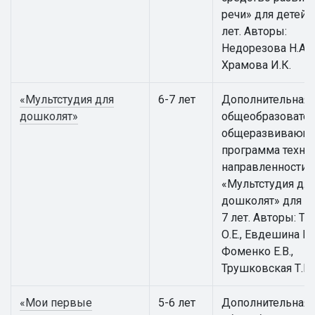
речи» для детей 5
лет. Авторы:
Недорезова Н.А.,
Храмова И.К.
«Мультстудия для
6-7 лет
Дополнительная
дошколят»
общеобразовател
общеразвивающ
программа техни
направленности
«Мультстудия дл
дошколят» для де
7 лет. Авторы: Т
О.Е., Евдешина М.
Фоменко Е.В.,
Трушковская Т.Е.
«Мои первые
5-6 лет
Дополнительная