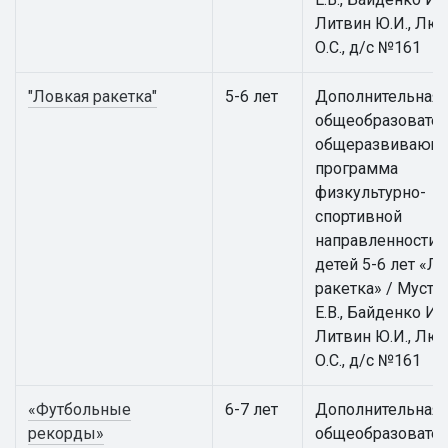
Литвин Ю.И., Лю
О.С., д/с №161
"Ловкая ракетка"
5-6 лет
Дополнительная
общеобразовател
общеразвивающ
программа
физкультурно-
спортивной
направленности 
детей 5-6 лет «Л
ракетка» / Муста
Е.В., Байденко И.В
Литвин Ю.И., Лю
О.С., д/с №161
«Футбольные
6-7 лет
Дополнительная
рекорды»
общеобразовател