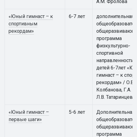
А.М. Фролова
«Юный гимнаст – к
6-7 лет
дополнительная
спортивным
общеобразовател
рекордам»
общеразвивающ
программа
физкультурно-
спортивной
направленности 
детей 6-7лет «Ю
гимнаст – к спо
рекордам» / О.В.
Колбанова, Г.А. А
Л.В. Татаринцева
«Юный гимнаст –
5-6 лет
Дополнительная
первые шаги»
общеобразовател
общеразвивающ
программа