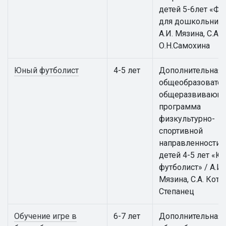
детей 5-6лет «Фу
для дошкольнико
А.И. Мязина, С.А. 
О.Н.Самохина
Юный футболист
4-5 лет
Дополнительная
общеобразовател
общеразвивающ
программа
физкультурно-
спортивной
направленности 
детей 4-5 лет «
футболист» / А.И.
Мязина, С.А. Котов
Степанец
Обучение игре в
6-7 лет
Дополнительная