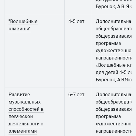
Буренок, А.В. Яко
"Волшебные
4-5 лет
Дополнительная
клавиши"
общеобразовател
общеразвивающ
программа
художественной
направленности
«Волшебные кла
для детей 4-5 лет 
Буренок, А.В.Яко
Развитие
6-7 лет
Дополнительная
музыкальных
общеобразовател
способностей в
общеразвивающ
певческой
программа
деятельности с
художественной
элементами
направленности