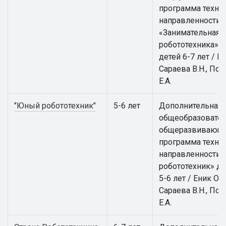
программа техни
направленности
«Занимательная
робототехника» д
детей 6-7 лет / Ен
Сараева В.Н., По
Е.А.
"Юный робототехник"
5-6 лет
Дополнительная
общеобразовател
общеразвивающ
программа техни
направленности
робототехник» дл
5-6 лет / Еник О.А.
Сараева В.Н., По
Е.А.