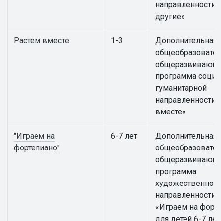
направленности «
другие»
Растем вместе
1-3
Дополнительная
общеобразовател
общеразвивающ
программа социа
гуманитарной
направленности 
вместе»
"Играем на
6-7 лет
Дополнительная
фортепиано"
общеобразовател
общеразвивающ
программа
художественной
направленности
«Играем на форт
для детей 6-7 лет 