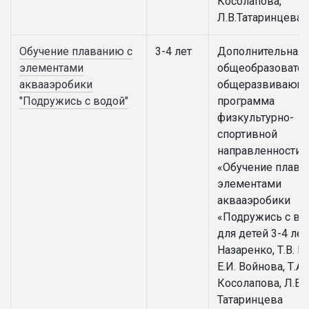
Косолапова,
Л.В.Татаринцева
Обучение плаванию с
3-4 лет
Дополнительная
элементами
общеобразовател
аквааэробики
общеразвивающ
"Подружись с водой"
программа
физкультурно-
спортивной
направленности
«Обучение плава
элементами
аквааэробики
«Подружись с во
для детей 3-4 лет 
Назаренко, Т.В. К
Е.И. Войнова, Т.А.
Косолапова, Л.В.
Татаринцева