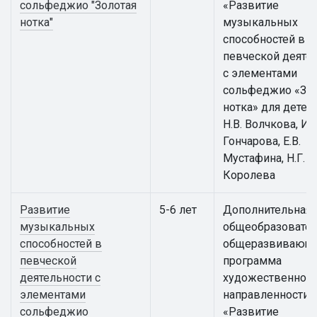
сольфеджио "Золотая
«Развитие
нотка"
музыкальных
способностей в
певческой деяте
с элементами
сольфеджио «Зол
нотка» для детей
Н.В. Волчкова, И.Г
Гончарова, Е.В.
Мустафина, Н.Г.
Королева
Развитие
5-6 лет
Дополнительная
музыкальных
общеобразовател
способностей в
общеразвивающ
певческой
программа
деятельности с
художественной
элементами
направленности
сольфеджио
«Развитие