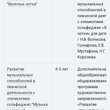
"Веселые нотки"
музыкальных
способностей в
певческой деяте
с элементами
сольфеджио «Ве
нотки» для детей
/ Н.В. Волчкова, И
Гончарова, Е.В.
Мустафина, Н.Г.
Королева
Развитие
4-5 лет
Дополнительная
музыкальных
общеобразовател
способностей в
общеразвивающ
певческой
программа
деятельности с
художественной
элементами
направленности
сольфеджио "Музыка
«Развитие