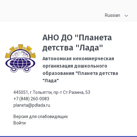
Russian
АНО ДО "Планета
детства "Лада"
Автономная некоммерческая
организация дошкольного
образования "Планета детства
"Лада"
445051, г.Тольятти, пр-т Ст.Разина, 53
+7 (848) 260-0083
planeta@pdlada.ru
Версия для слабовидящих
Войти