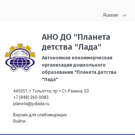
Russian
АНО ДО "Планета
детства "Лада"
Автономная некоммерческая
организация дошкольного
образования "Планета детства
"Лада"
445051, г.Тольятти, пр-т Ст.Разина, 53
+7 (848) 260-0083
planeta@pdlada.ru
Версия для слабовидящих
Войти