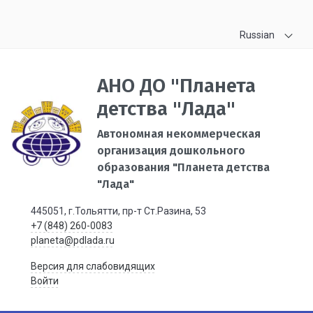
Russian
АНО ДО "Планета
детства "Лада"
Автономная некоммерческая
организация дошкольного
образования "Планета детства
"Лада"
445051, г.Тольятти, пр-т Ст.Разина, 53
+7 (848) 260-0083
planeta@pdlada.ru
Версия для слабовидящих
Войти