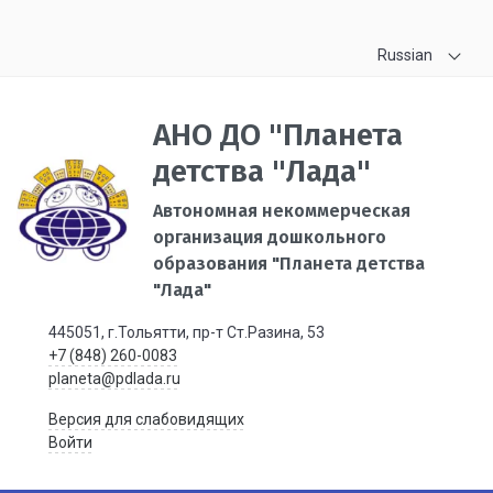
Russian
АНО ДО "Планета
детства "Лада"
Автономная некоммерческая
организация дошкольного
образования "Планета детства
"Лада"
445051, г.Тольятти, пр-т Ст.Разина, 53
+7 (848) 260-0083
planeta@pdlada.ru
Версия для слабовидящих
Войти