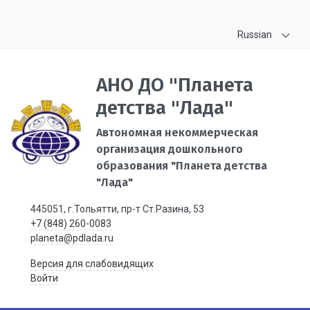
Russian
АНО ДО "Планета
детства "Лада"
Автономная некоммерческая
организация дошкольного
образования "Планета детства
"Лада"
445051, г.Тольятти, пр-т Ст.Разина, 53
+7 (848) 260-0083
planeta@pdlada.ru
Версия для слабовидящих
Войти