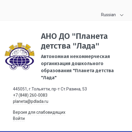
Russian
АНО ДО "Планета
детства "Лада"
Автономная некоммерческая
организация дошкольного
образования "Планета детства
"Лада"
445051, г.Тольятти, пр-т Ст.Разина, 53
+7 (848) 260-0083
planeta@pdlada.ru
Версия для слабовидящих
Войти