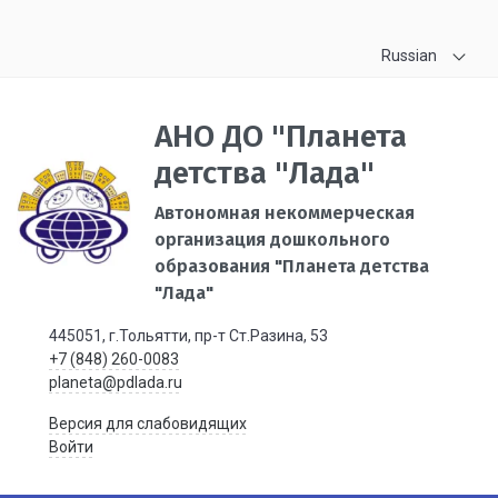
Russian
АНО ДО "Планета
детства "Лада"
Автономная некоммерческая
организация дошкольного
образования "Планета детства
"Лада"
445051, г.Тольятти, пр-т Ст.Разина, 53
+7 (848) 260-0083
planeta@pdlada.ru
Версия для слабовидящих
Войти