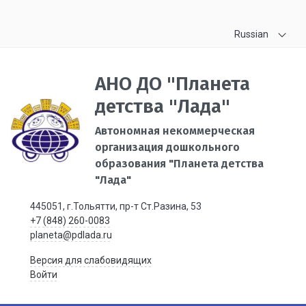
Russian
АНО ДО "Планета
детства "Лада"
Автономная некоммерческая
организация дошкольного
образования "Планета детства
"Лада"
445051, г.Тольятти, пр-т Ст.Разина, 53
+7 (848) 260-0083
planeta@pdlada.ru
Версия для слабовидящих
Войти