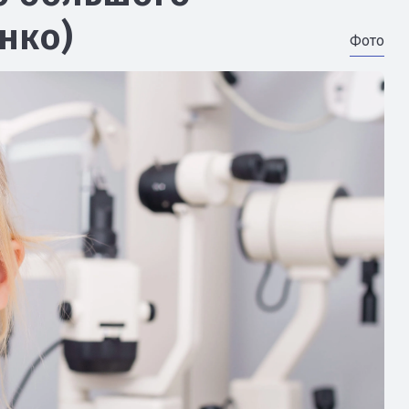
нко)
Фото