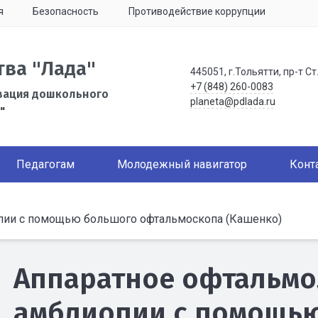
я
Безопасность
Противодействие коррупции
тва "Лада"
445051, г.Тольятти, пр-т Ст
+7 (848) 260-0083
зация дошкольного
planeta@pdlada.ru
"
Педагогам
Молодежный навигатор
Конт
пии с помощью большого офтальмоскопа (Кашенко)
Аппаратное офтальмо
амблиопии с помощь