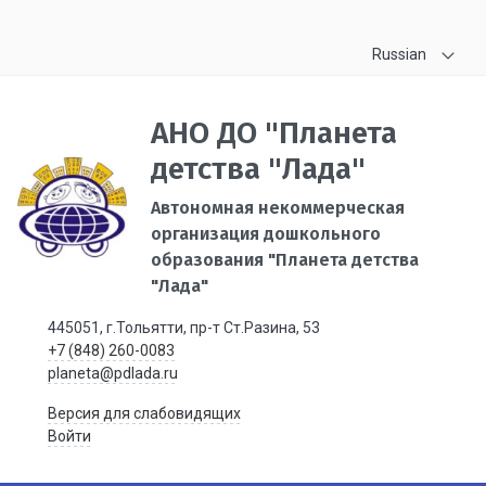
Russian
АНО ДО "Планета
детства "Лада"
Автономная некоммерческая
организация дошкольного
образования "Планета детства
"Лада"
445051, г.Тольятти, пр-т Ст.Разина, 53
+7 (848) 260-0083
planeta@pdlada.ru
Версия для слабовидящих
Войти