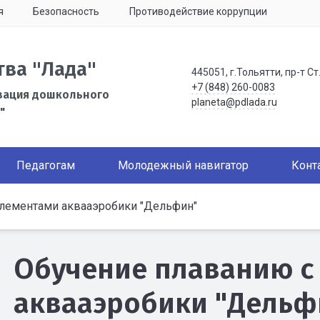
я
Безопасность
Противодействие коррупции
тва "Лада"
445051, г.Тольятти, пр-т Ст
+7 (848) 260-0083
зация дошкольного
planeta@pdlada.ru
"
Педагогам
Молодежный навигатор
Конт
лементами аквааэробики "Дельфин"
Обучение плаванию с
аквааэробики "Дельф