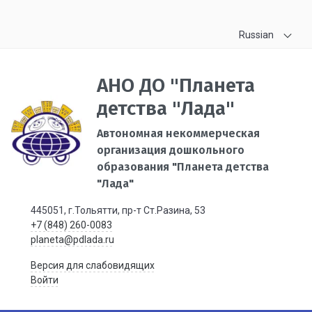
Russian
АНО ДО "Планета
детства "Лада"
Автономная некоммерческая
организация дошкольного
образования "Планета детства
"Лада"
445051, г.Тольятти, пр-т Ст.Разина, 53
+7 (848) 260-0083
planeta@pdlada.ru
Версия для слабовидящих
Войти