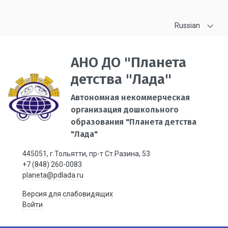
Russian
АНО ДО "Планета
детства "Лада"
Автономная некоммерческая
организация дошкольного
образования "Планета детства
"Лада"
445051, г.Тольятти, пр-т Ст.Разина, 53
+7 (848) 260-0083
planeta@pdlada.ru
Версия для слабовидящих
Войти