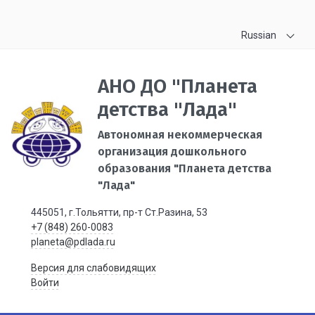
Russian
АНО ДО "Планета
детства "Лада"
Автономная некоммерческая
организация дошкольного
образования "Планета детства
"Лада"
445051, г.Тольятти, пр-т Ст.Разина, 53
+7 (848) 260-0083
planeta@pdlada.ru
Версия для слабовидящих
Войти