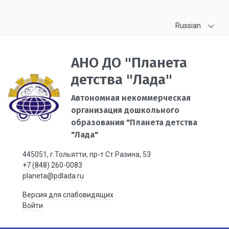
Russian
АНО ДО "Планета
детства "Лада"
Автономная некоммерческая
организация дошкольного
образования "Планета детства
"Лада"
445051, г.Тольятти, пр-т Ст.Разина, 53
+7 (848) 260-0083
planeta@pdlada.ru
Версия для слабовидящих
Войти