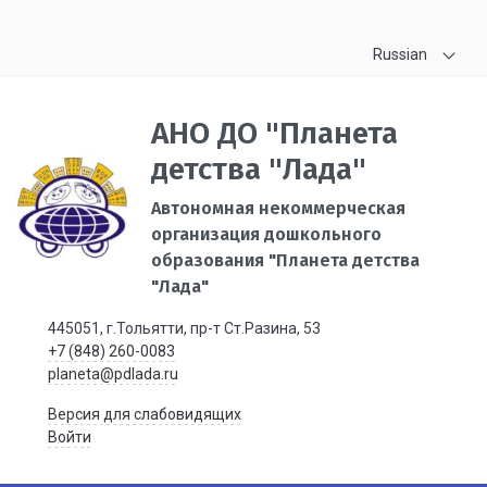
Russian
АНО ДО "Планета
детства "Лада"
Автономная некоммерческая
организация дошкольного
образования "Планета детства
"Лада"
445051, г.Тольятти, пр-т Ст.Разина, 53
+7 (848) 260-0083
planeta@pdlada.ru
Версия для слабовидящих
Войти