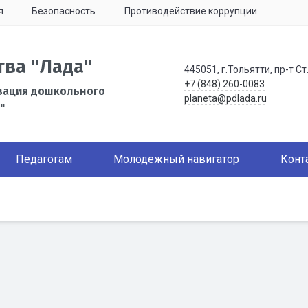
я
Безопасность
Противодействие коррупции
тва "Лада"
445051, г.Тольятти, пр-т Ст
+7 (848) 260-0083
зация дошкольного
planeta@pdlada.ru
"
Педагогам
Молодежный навигатор
Конт