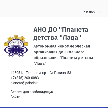
Russian
АНО ДО "Планета
детства "Лада"
Автономная некоммерческая
организация дошкольного
образования "Планета детства
"Лада"
445051, г.Тольятти, пр-т Ст.Разина, 53
+7 (848) 260-0083
planeta@pdlada.ru
Версия для слабовидящих
Войти