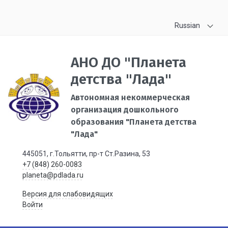
Russian
АНО ДО "Планета
детства "Лада"
Автономная некоммерческая
организация дошкольного
образования "Планета детства
"Лада"
445051, г.Тольятти, пр-т Ст.Разина, 53
+7 (848) 260-0083
planeta@pdlada.ru
Версия для слабовидящих
Войти