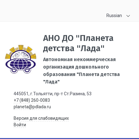
Russian
АНО ДО "Планета
детства "Лада"
Автономная некоммерческая
организация дошкольного
образования "Планета детства
"Лада"
445051, г.Тольятти, пр-т Ст.Разина, 53
+7 (848) 260-0083
planeta@pdlada.ru
Версия для слабовидящих
Войти