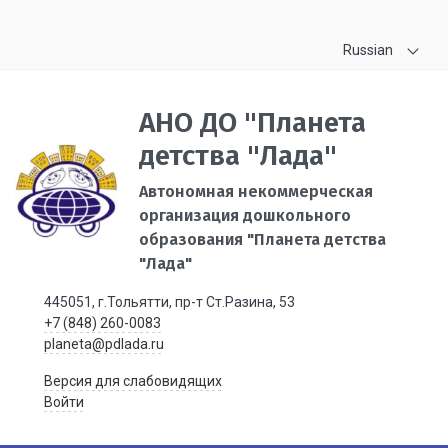
Russian
АНО ДО "Планета
детства "Лада"
Автономная некоммерческая
организация дошкольного
образования "Планета детства
"Лада"
445051, г.Тольятти, пр-т Ст.Разина, 53
+7 (848) 260-0083
planeta@pdlada.ru
Версия для слабовидящих
Войти