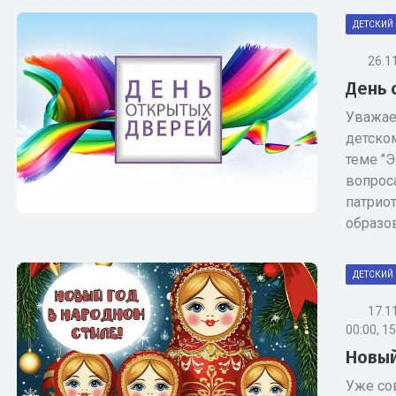
ДЕТСКИЙ 
26.1
День 
Уважаем
детско
теме "
вопрос
патрио
образо
ДЕТСКИЙ 
17.1
00:00, 1
Новый
Уже со