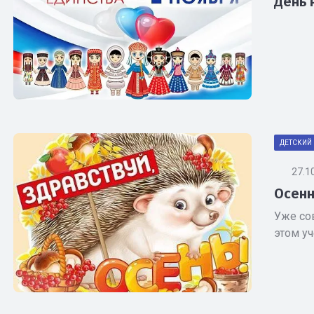
День 
ДЕТСКИЙ 
27.1
Осенн
Уже со
этом уч