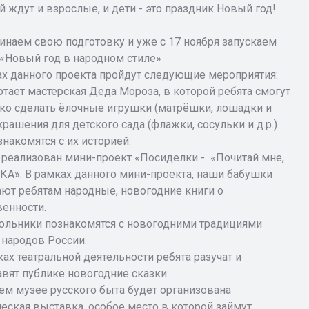
й ждут и взрослые, и дети - это праздник Новый год!
инаем свою подготовку и уже с 17 ноября запускаем
 «Новый год в народном стиле»
ах данного проекта пройдут следующие мероприятия:
отает мастерская Деда Мороза, в которой ребята смогут
ько сделать ёлочные игрушки (матрёшки, лошадки и
украшения для детского сада (флажки, сосульки и д.р.)
знакомятся с их историей.
т реализован мини-проект «Посиделки - «Почитай мне,
А». В рамках данного мини-проекта, наши бабушки
ают ребятам народные, новогодние книги о
венности.
ольники познакомятся с новогодними традициями
 народов России.
ках театральной деятельности ребята разучат и
авят публике новогодние сказки.
шем музее русского быта будет организована
еская выставка, особое место в которой займут