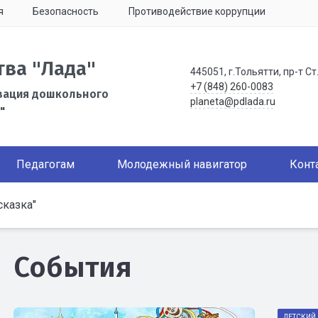
я
Безопасность
Противодействие коррупции
тва "Лада"
445051, г.Тольятти, пр-т Ст
+7 (848) 260-0083
зация дошкольного
planeta@pdlada.ru
"
Педагогам
Молодежный навигатор
Конт
сказка"
События
ДЕТСКИЙ 