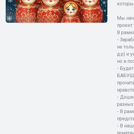
которы
Мы нач
проект
В рамк
- Зараб
не тол
д.р) и 
но и по
- Буде
БАБУШК
прочит
нравст
- Дошк
разных
- В рам
предст
- В на
тематич