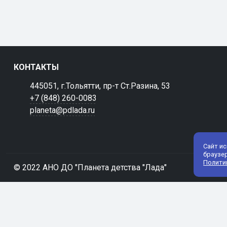
КОНТАКТЫ
445051, г.Тольятти, пр-т Ст.Разина, 53
+7 (848) 260-0083
planeta@pdlada.ru
Сайт и
браузе
Полити
© 2022 АНО ДО "Планета детства "Лада"