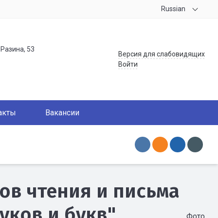
Russian
.Разина, 53
Версия для слабовидящих
Войти
акты
Вакансии
в чтения и письма
уков и букв"
Фото