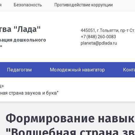
я
Безопасность
Противодействие коррупции
тва "Лада"
445051, г.Тольятти, пр-т Ст
+7 (848) 260-0083
зация дошкольного
planeta@pdlada.ru
"
Педагогам
Молодежный навигатор
Конт
ц»
ая страна звуков и букв"
Формирование навыко
"Волшебная страна зв