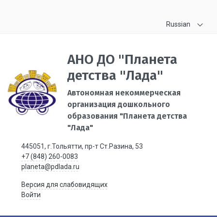
Russian
АНО ДО "Планета
детства "Лада"
Автономная некоммерческая
организация дошкольного
образования "Планета детства
"Лада"
445051, г.Тольятти, пр-т Ст.Разина, 53
+7 (848) 260-0083
planeta@pdlada.ru
Версия для слабовидящих
Войти