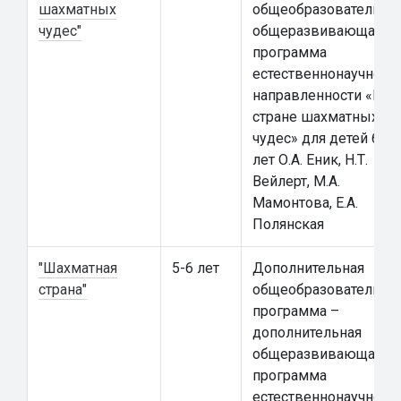
шахматных
общеобразовательна
чудес"
общеразвивающая
программа
естественнонаучной
направленности «В
стране шахматных
чудес» для детей 6-7
лет О.А. Еник, Н.Т.
Вейлерт, М.А.
Мамонтова, Е.А.
Полянская
"Шахматная
5-6 лет
Дополнительная
страна"
общеобразовательна
программа –
дополнительная
общеразвивающая
программа
естественнонаучной