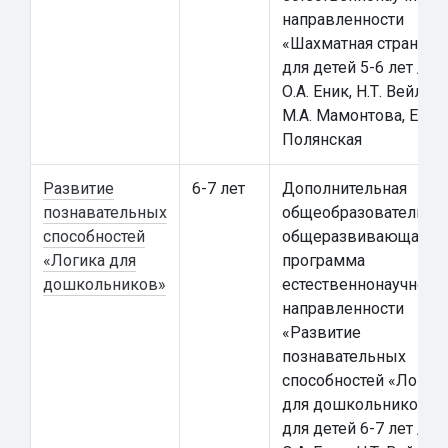
направленности
«Шахматная страна»
для детей 5-6 лет /
О.А. Еник, Н.Т. Вейлерт
М.А. Мамонтова, Е.А.
Полянская
Развитие
6-7 лет
Дополнительная
познавательных
общеобразовательна
способностей
общеразвивающая
«Логика для
программа
дошкольников»
естественнонаучной
направленности
«Развитие
познавательных
способностей «Логик
для дошкольников»
для детей 6-7 лет /