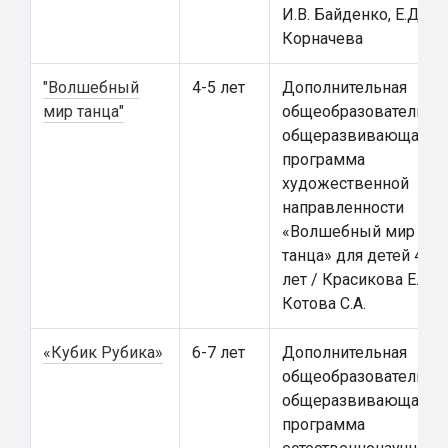
И.В. Байденко, Е.Д.
Корначева
"Волшебный
4-5 лет
Дополнительная
мир танца"
общеобразовательна
общеразвивающая
программа
художественной
направленности
«Волшебный мир
танца» для детей 4-5
лет / Красикова Е.А.,
Котова С.А.
«Кубик Рубика»
6-7 лет
Дополнительная
общеобразовательна
общеразвивающая
программа