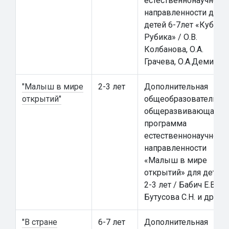
естественнонаучной
направленности для
детей 6-7лет «Кубик
Рубика» / О.В.
Колбанова, О.А.
Грачева, О.А.Демина
"Малыш в мире
2-3 лет
Дополнительная
открытий"
общеобразовательна
общеразвивающая
программа
естественнонаучной
направленности
«Малыш в мире
открытий» для детей
2-3 лет / Бабич Е.В.,
Бутусова С.Н. и др.
"В стране
6-7 лет
Дополнительная