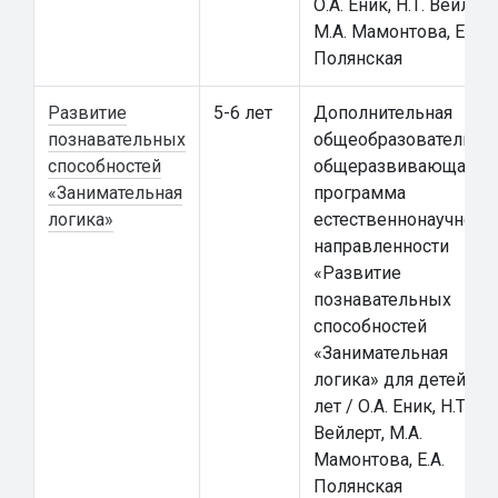
О.А. Еник, Н.Т. Вейлерт
М.А. Мамонтова, Е.А.
Полянская
Развитие
5-6 лет
Дополнительная
познавательных
общеобразовательна
способностей
общеразвивающая
«Занимательная
программа
логика»
естественнонаучной
направленности
«Развитие
познавательных
способностей
«Занимательная
логика» для детей 5-6
лет / О.А. Еник, Н.Т.
Вейлерт, М.А.
Мамонтова, Е.А.
Полянская