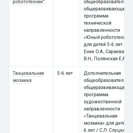
робототехник"
общеобразовательна
общеразвивающая
программа
технической
направленности
«Юный робототехник
для детей 5-6 лет /
Еник О.А., Сараева
В.Н., Полянская Е.А.
Танцевальная
5-6 лет
Дополнительная
мозаика
общеобразовательна
общеразвивающая
программа
художественной
направленности
«Танцевальная
мозаика» для детей 5
6 лет / С.Л. Слуцкая,