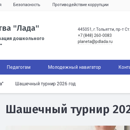
я
Безопасность
Противодействие коррупции
тва "Лада"
445051, г.Тольятти, пр-т Ст
+7 (848) 260-0083
зация дошкольного
planeta@pdlada.ru
"
Педагогам
Молодежный навигатор
Конт
а"
Шашечный турнир 2026 год
Шашечный турнир 202